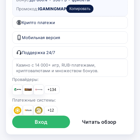
Промокод:
IGAMINGMAP
Копировать
Крипто платежи
Мобильная версия
Поддержка 24/7
Казино с 14 000+ игр, RUB-платежами,
криптовалютами и множеством бонуов.
Провайдеры:
+134
Платежные системы:
+12
Вход
Читать обзор