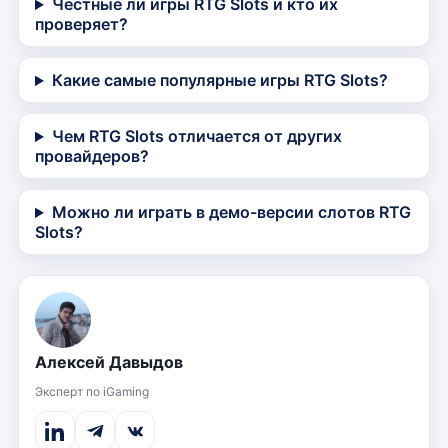
Честные ли игры RTG Slots и кто их
проверяет?
Какие самые популярные игры RTG Slots?
Чем RTG Slots отличается от других
провайдеров?
Можно ли играть в демо-версии слотов RTG
Slots?
Алексей Давыдов
Эксперт по iGaming