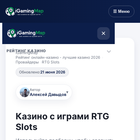
☰ Меню
×
РЕЙТИНГ КАЗИНО
iGamingMap
Рейтинг онлайн-казино - лучшие казино 2026
Провайдеры
RTG Slots
БОНУСЫ
Обновлено:
21 июня 2026
ИГРЫ
Автор
РАЗДЕЛЫ
▾
Алексей Давыдов
ИНФОРМАЦИЯ
Казино с играми RTG
Slots