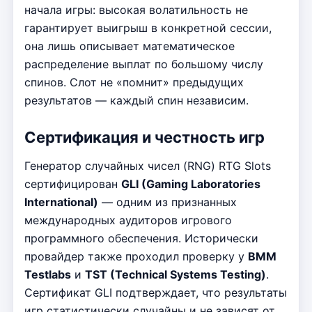
начала игры: высокая волатильность не
гарантирует выигрыш в конкретной сессии,
она лишь описывает математическое
распределение выплат по большому числу
спинов. Слот не «помнит» предыдущих
результатов — каждый спин независим.
Сертификация и честность игр
Генератор случайных чисел (RNG) RTG Slots
сертифицирован
GLI (Gaming Laboratories
International)
— одним из признанных
международных аудиторов игрового
программного обеспечения. Исторически
провайдер также проходил проверку у
BMM
Testlabs
и
TST (Technical Systems Testing)
.
Сертификат GLI подтверждает, что результаты
игр статистически случайны и не зависят от