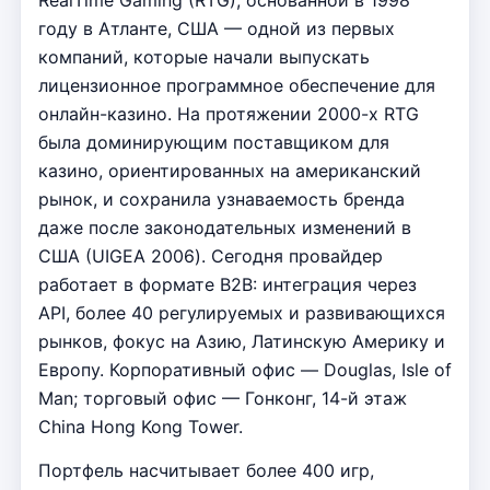
RealTime Gaming (RTG), основанной в 1998
году в Атланте, США — одной из первых
компаний, которые начали выпускать
лицензионное программное обеспечение для
онлайн-казино. На протяжении 2000-х RTG
была доминирующим поставщиком для
казино, ориентированных на американский
рынок, и сохранила узнаваемость бренда
даже после законодательных изменений в
США (UIGEA 2006). Сегодня провайдер
работает в формате B2B: интеграция через
API, более 40 регулируемых и развивающихся
рынков, фокус на Азию, Латинскую Америку и
Европу. Корпоративный офис — Douglas, Isle of
Man; торговый офис — Гонконг, 14-й этаж
China Hong Kong Tower.
Портфель насчитывает более 400 игр,