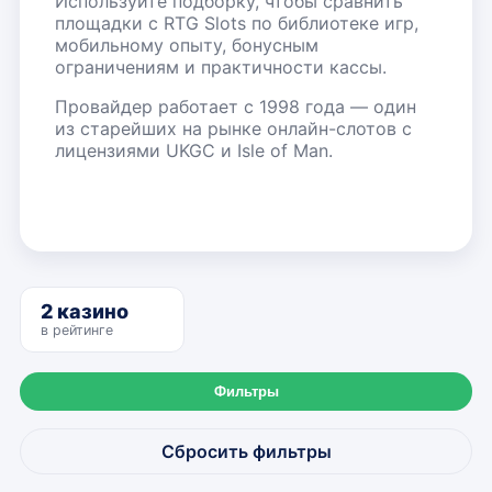
Используйте подборку, чтобы сравнить
площадки с RTG Slots по библиотеке игр,
мобильному опыту, бонусным
ограничениям и практичности кассы.
Провайдер работает с 1998 года — один
из старейших на рынке онлайн-слотов с
лицензиями UKGC и Isle of Man.
2 казино
в рейтинге
Фильтры
Сбросить фильтры