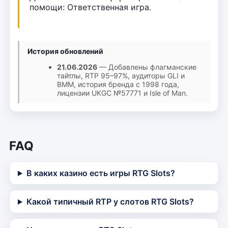
помощи:
Ответственная игра
.
История обновлений
21.06.2026
— Добавлены флагманские
тайтлы, RTP 95–97%, аудиторы GLI и
BMM, история бренда с 1998 года,
лицензии UKGC №57771 и Isle of Man.
FAQ
В каких казино есть игры RTG Slots?
Какой типичный RTP у слотов RTG Slots?