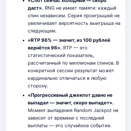
«Слот сейчас холодный — скоро
даст».
RNG не имеет памяти: каждый
спин независим. Серия проигрышей не
увеличивает вероятность выигрыша на
следующем.
«RTP 96% — значит, из 100 рублей
вернётся 96».
RTP — это
статистический показатель,
рассчитанный по миллионам спинов. В
конкретной сессии результат может
кардинально отличаться в любую
сторону.
«Прогрессивный джекпот давно не
выпадал — значит, скоро выпадет».
Момент выпадения Random Jackpot не
зависит от времени с последней
выплаты — это случайное событие.