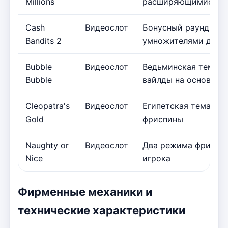
Millions
расширяющимися в
Cash
Видеослот
Бонусный раунд с с
Bandits 2
умножителями до x
Bubble
Видеослот
Ведьминская темати
Bubble
вайлды на основном
Cleopatra's
Видеослот
Египетская тематика
Gold
фриспины
Naughty or
Видеослот
Два режима фриспин
Nice
игрока
Фирменные механики и
технические характеристики