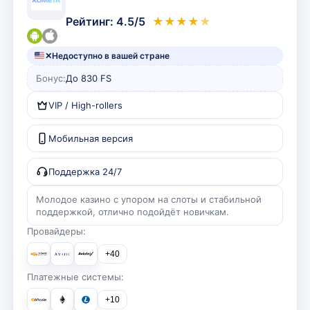
Рейтинг: 4.5/5
★
★
★
★
★
✕
Недоступно в вашей стране
Бонус:
До 830 FS
VIP / High-rollers
Мобильная версия
Поддержка 24/7
Молодое казино с упором на слоты и стабильной
поддержкой, отлично подойдёт новичкам.
Провайдеры:
+40
Платежные системы:
+10