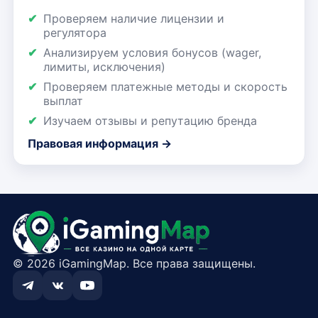
Проверяем наличие лицензии и
регулятора
Анализируем условия бонусов (wager,
лимиты, исключения)
Проверяем платежные методы и скорость
выплат
Изучаем отзывы и репутацию бренда
Правовая информация →
© 2026 iGamingMap. Все права защищены.