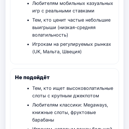
Любителям мобильных казуальных
игр с реальными ставками
Тем, кто ценит частые небольшие
выигрыши (низкая-средняя
волатильность)
Игрокам на регулируемых рынках
(UK, Мальта, Швеция)
Не подойдёт
Тем, кто ищет высоковолатильные
слоты с крупным джекпотом
Любителям классики: Megaways,
книжные слоты, фруктовые
барабаны
Игрокам, которым важен большой