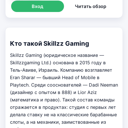
Вход
Читать обзор
Кто такой Skillzz Gaming
Skillzz Gaming (юридическое название —
Skillzzgaming Ltd.) основана в 2015 году в
Тель-Авиве, Израиль. Компанию возглавляет
Eran Sharar — бывший Head of Mobile в
Playtech. Среди сооснователей — Dadi Neeman
(дизайнер с опытом в 888) и Lior Aziz
(математика и право). Такой состав команды
отражается в продуктах: студия с первых лет
делала ставку не на классические барабанные
слоты, а на механики, заимствованные из