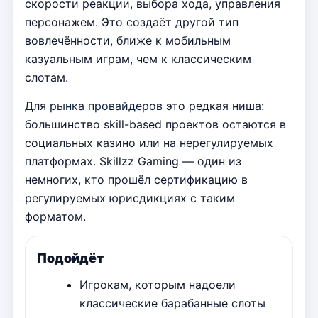
скорости реакции, выбора хода, управления
персонажем. Это создаёт другой тип
вовлечённости, ближе к мобильным
казуальным играм, чем к классическим
слотам.
Для
рынка провайдеров
это редкая ниша:
большинство skill-based проектов остаются в
социальных казино или на нерегулируемых
платформах. Skillzz Gaming — один из
немногих, кто прошёл сертификацию в
регулируемых юрисдикциях с таким
форматом.
Подойдёт
Игрокам, которым надоели
классические барабанные слоты