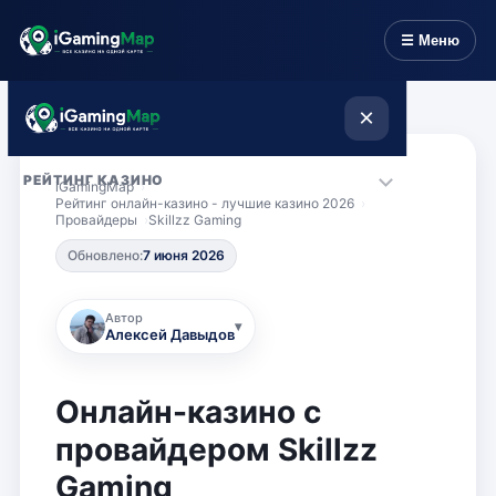
☰ Меню
×
РЕЙТИНГ КАЗИНО
iGamingMap
Рейтинг онлайн-казино - лучшие казино 2026
Провайдеры
Skillzz Gaming
БОНУСЫ
Обновлено:
7 июня 2026
ИГРЫ
Автор
РАЗДЕЛЫ
▾
Алексей Давыдов
ИНФОРМАЦИЯ
Онлайн-казино с
провайдером Skillzz
Gaming