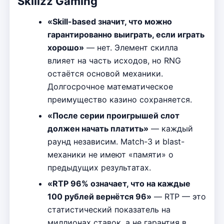
Skillzz Gaming
«Skill-based значит, что можно
гарантированно выиграть, если играть
хорошо»
— нет. Элемент скилла
влияет на часть исходов, но RNG
остаётся основой механики.
Долгосрочное математическое
преимущество казино сохраняется.
«После серии проигрышей слот
должен начать платить»
— каждый
раунд независим. Match-3 и blast-
механики не имеют «памяти» о
предыдущих результатах.
«RTP 96% означает, что на каждые
100 рублей вернётся 96»
— RTP — это
статистический показатель на
миллионах ставок, а не гарантия в