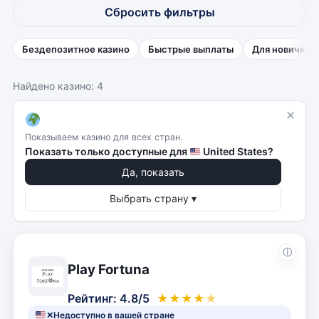
Сбросить фильтры
Бездепозитное казино
Быстрые выплаты
Для новичков
Найдено казино: 4
✕
Показываем казино для всех стран.
Показать только доступные для
United States?
Да, показать
Выбрать страну ▾
ⓘ
Play Fortuna
Рейтинг: 4.8/5
★
★
★
★
★
✕
Недоступно в вашей стране