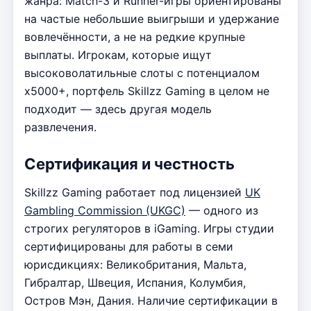
жанра: Match-3 и Runner-игры ориентированы
на частые небольшие выигрыши и удержание
вовлечённости, а не на редкие крупные
выплаты. Игрокам, которые ищут
высоковолатильные слоты с потенциалом
x5000+, портфель Skillzz Gaming в целом не
подходит — здесь другая модель
развлечения.
Сертификация и честность
Skillzz Gaming работает под лицензией
UK
Gambling Commission (UKGC)
— одного из
строгих регуляторов в iGaming. Игры студии
сертифицированы для работы в семи
юрисдикциях: Великобритания, Мальта,
Гибралтар, Швеция, Испания, Колумбия,
Остров Мэн, Дания. Наличие сертификации в