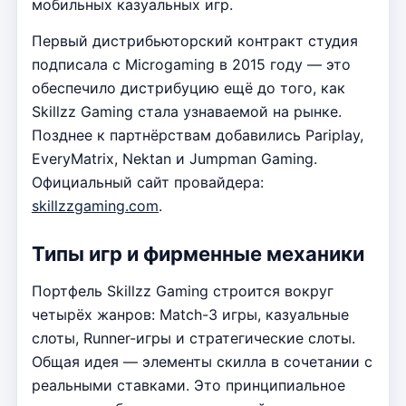
мобильных казуальных игр.
Первый дистрибьюторский контракт студия
подписала с Microgaming в 2015 году — это
обеспечило дистрибуцию ещё до того, как
Skillzz Gaming стала узнаваемой на рынке.
Позднее к партнёрствам добавились Pariplay,
EveryMatrix, Nektan и Jumpman Gaming.
Официальный сайт провайдера:
skillzzgaming.com
.
Типы игр и фирменные механики
Портфель Skillzz Gaming строится вокруг
четырёх жанров: Match-3 игры, казуальные
слоты, Runner-игры и стратегические слоты.
Общая идея — элементы скилла в сочетании с
реальными ставками. Это принципиальное