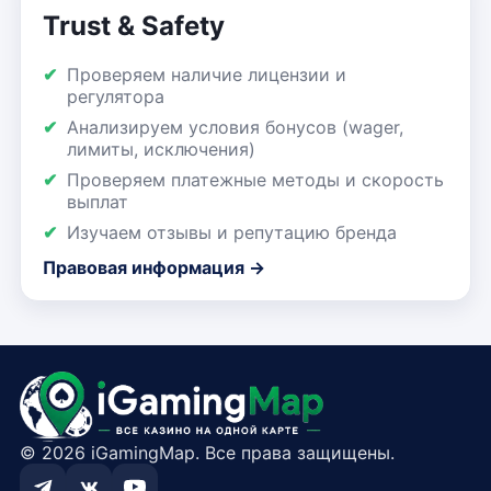
Trust & Safety
Проверяем наличие лицензии и
регулятора
Анализируем условия бонусов (wager,
лимиты, исключения)
Проверяем платежные методы и скорость
выплат
Изучаем отзывы и репутацию бренда
Правовая информация →
© 2026 iGamingMap. Все права защищены.