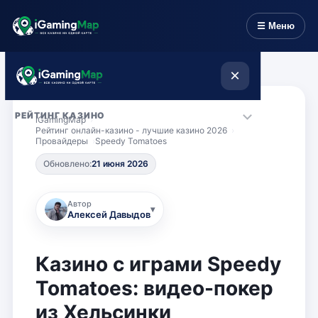
☰ Меню
×
РЕЙТИНГ КАЗИНО
iGamingMap
Рейтинг онлайн-казино - лучшие казино 2026
Провайдеры
Speedy Tomatoes
БОНУСЫ
Обновлено:
21 июня 2026
ИГРЫ
Автор
РАЗДЕЛЫ
▾
Алексей Давыдов
ИНФОРМАЦИЯ
Казино с играми Speedy
Tomatoes: видео-покер
из Хельсинки