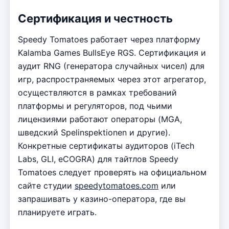
Сертификация и честность
Speedy Tomatoes работает через платформу
Kalamba Games BullsEye RGS. Сертификация и
аудит RNG (генератора случайных чисел) для
игр, распространяемых через этот агрегатор,
осуществляются в рамках требований
платформы и регуляторов, под чьими
лицензиями работают операторы (MGA,
шведский Spelinspektionen и другие).
Конкретные сертификаты аудиторов (iTech
Labs, GLI, eCOGRA) для тайтлов Speedy
Tomatoes следует проверять на официальном
сайте студии
speedytomatoes.com
или
запрашивать у казино-оператора, где вы
планируете играть.