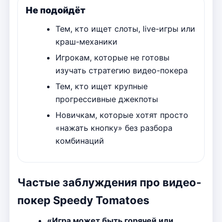
Не подойдёт
Тем, кто ищет слоты, live-игры или
краш-механики
Игрокам, которые не готовы
изучать стратегию видео-покера
Тем, кто ищет крупные
прогрессивные джекпоты
Новичкам, которые хотят просто
«нажать кнопку» без разбора
комбинаций
Частые заблуждения про видео-
покер Speedy Tomatoes
«Игра может быть горячей или