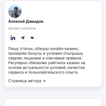
Алексей Давыдов
Эксперт по iGaming
Пишу статьи, обзоры онлайн-казино,
проверяю бонусы и условия отыгрыша,
сверяю лицензии и ключевые правила.
Регулярно обновляю рейтинги казино на
основе актуальности условий, качества
сервиса и пользовательского опыта.
Страница автора →