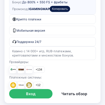
Бонус:
До 800% + 550 FS + фрибеты
Промокод:
IGAMINGMAP
Копировать
Крипто платежи
Мобильная версия
Поддержка 24/7
Казино с 14 000+ игр, RUB-платежами,
криптовалютами и множеством бонуов.
Провайдеры:
+134
Платежные системы:
+12
Вход
Читать обзор