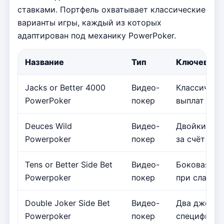
ставками. Портфель охватывает классические
варианты игры, каждый из которых
адаптирован под механику PowerPoker.
Название
Тип
Ключевая 
Jacks or Better 4000
Видео-
Классическ
PowerPoker
покер
выплат до 
Deuces Wild
Видео-
Двойки — д
Powerpoker
покер
за счёт дик
Tens or Better Side Bet
Видео-
Боковая ст
Powerpoker
покер
при слабых
Double Joker Side Bet
Видео-
Два джокера
Powerpoker
покер
специфичес