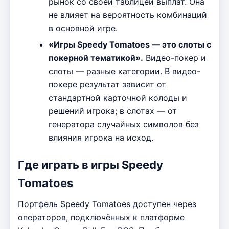
рынок со своей таблицей выплат. Она
не влияет на вероятность комбинаций
в основной игре.
«Игры Speedy Tomatoes — это слоты с
покерной тематикой».
Видео-покер и
слоты — разные категории. В видео-
покере результат зависит от
стандартной карточной колоды и
решений игрока; в слотах — от
генератора случайных символов без
влияния игрока на исход.
Где играть в игры Speedy
Tomatoes
Портфель Speedy Tomatoes доступен через
операторов, подключённых к платформе