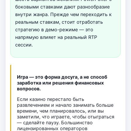
боковыми ставками дают разнообразие
внутри жанра. Прежде чем переходить к
реальным ставкам, стоит отработать
стратегию в демо-режиме — это
напрямую влияет на реальный RTP
сессии.
Игра — это форма досуга, а не способ
заработка или решения финансовых
вопросов.
Если казино перестало быть
развлечением и начало занимать больше
времени, чем планировалось, или вы
заметили, что играете, чтобы отыграться
— сделайте паузу. Большинство
лицензированных операторов