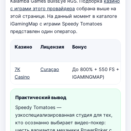
Kalamba Games BullsEye RGS. Подборка
казино
с играми этого провайдера
собрана выше на
этой странице. На данный момент в каталоге
iGamingMap с играми Speedy Tomatoes
представлен один оператор.
Казино
Лицензия
Бонус
7K
Curaçao
До 800% + 550 FS + фри
Casino
IGAMINGMAP)
Практический вывод
Speedy Tomatoes —
узкоспециализированная студия для тех,
кто осознанно выбирает видео-покер:
шесть вариантов механики PowerPoker с