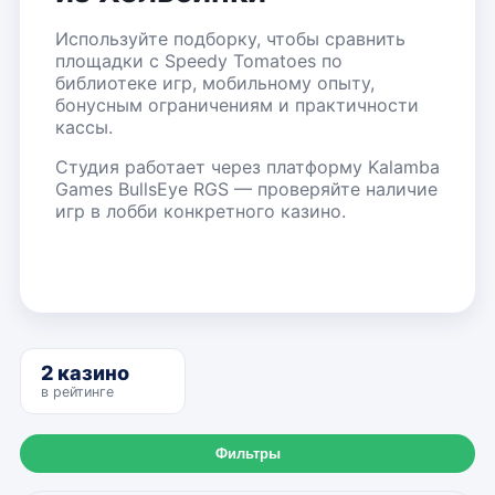
Используйте подборку, чтобы сравнить
площадки с Speedy Tomatoes по
библиотеке игр, мобильному опыту,
бонусным ограничениям и практичности
кассы.
Студия работает через платформу Kalamba
Games BullsEye RGS — проверяйте наличие
игр в лобби конкретного казино.
2 казино
в рейтинге
Фильтры