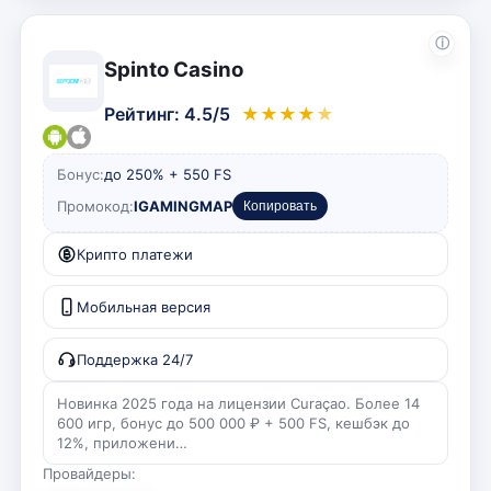
ⓘ
Spinto Casino
Рейтинг: 4.5/5
★
★
★
★
★
Бонус:
до 250% + 550 FS
Промокод:
IGAMINGMAP
Копировать
Крипто платежи
Мобильная версия
Поддержка 24/7
Новинка 2025 года на лицензии Curaçao. Более 14
600 игр, бонус до 500 000 ₽ + 500 FS, кешбэк до
12%, приложени…
Провайдеры: