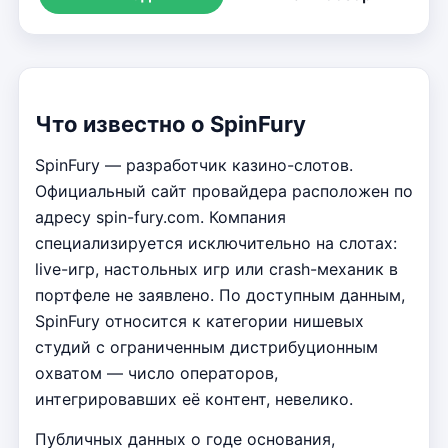
Что известно о SpinFury
SpinFury — разработчик казино-слотов.
Официальный сайт провайдера расположен по
адресу spin-fury.com. Компания
специализируется исключительно на слотах:
live-игр, настольных игр или crash-механик в
портфеле не заявлено. По доступным данным,
SpinFury относится к категории нишевых
студий с ограниченным дистрибуционным
охватом — число операторов,
интегрировавших её контент, невелико.
Публичных данных о годе основания,