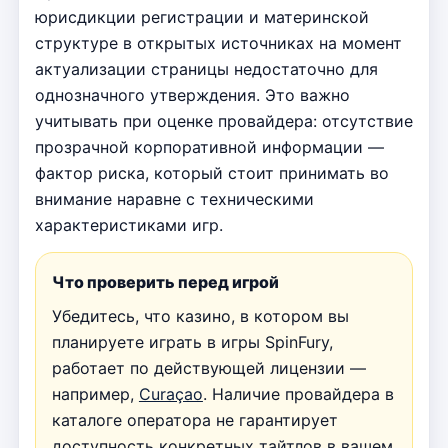
юрисдикции регистрации и материнской
структуре в открытых источниках на момент
актуализации страницы недостаточно для
однозначного утверждения. Это важно
учитывать при оценке провайдера: отсутствие
прозрачной корпоративной информации —
фактор риска, который стоит принимать во
внимание наравне с техническими
характеристиками игр.
Что проверить перед игрой
Убедитесь, что казино, в котором вы
планируете играть в игры SpinFury,
работает по действующей лицензии —
например,
Curaçao
. Наличие провайдера в
каталоге оператора не гарантирует
доступность конкретных тайтлов в вашем