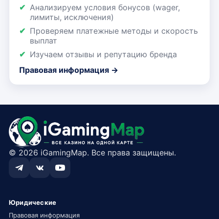
Анализируем условия бонусов (wager,
лимиты, исключения)
Проверяем платежные методы и скорость
выплат
Изучаем отзывы и репутацию бренда
Правовая информация →
© 2026 iGamingMap. Все права защищены.
Юридические
Правовая информация