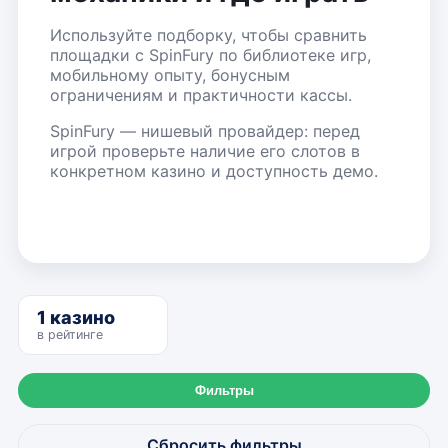
Используйте подборку, чтобы сравнить
площадки с SpinFury по библиотеке игр,
мобильному опыту, бонусным
ограничениям и практичности кассы.
SpinFury — нишевый провайдер: перед
игрой проверьте наличие его слотов в
конкретном казино и доступность демо.
1 казино
в рейтинге
Фильтры
Сбросить фильтры