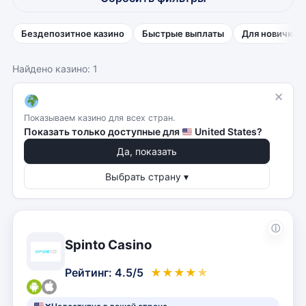
Бездепозитное казино
Быстрые выплаты
Для новичков
Найдено казино: 1
✕
Показываем казино для всех стран.
Показать только доступные для
United States?
Да, показать
Выбрать страну ▾
ⓘ
Spinto Casino
Рейтинг: 4.5/5
★
★
★
★
★