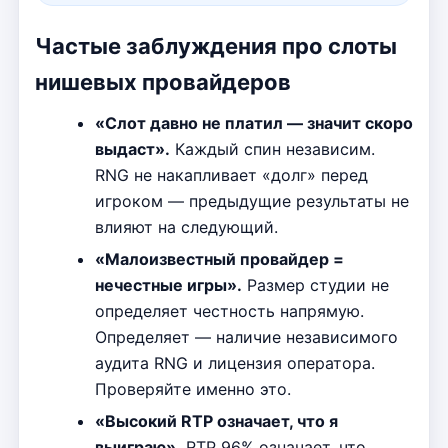
Частые заблуждения про слоты
нишевых провайдеров
«Слот давно не платил — значит скоро
выдаст».
Каждый спин независим.
RNG не накапливает «долг» перед
игроком — предыдущие результаты не
влияют на следующий.
«Малоизвестный провайдер =
нечестные игры».
Размер студии не
определяет честность напрямую.
Определяет — наличие независимого
аудита RNG и лицензия оператора.
Проверяйте именно это.
«Высокий RTP означает, что я
выиграю».
RTP 96% означает, что