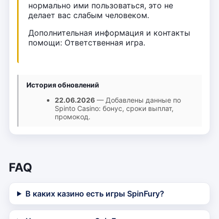
нормально ими пользоваться, это не
делает вас слабым человеком.
Дополнительная информация и контакты
помощи:
Ответственная игра
.
История обновлений
22.06.2026
— Добавлены данные по
Spinto Casino: бонус, сроки выплат,
промокод.
FAQ
В каких казино есть игры SpinFury?