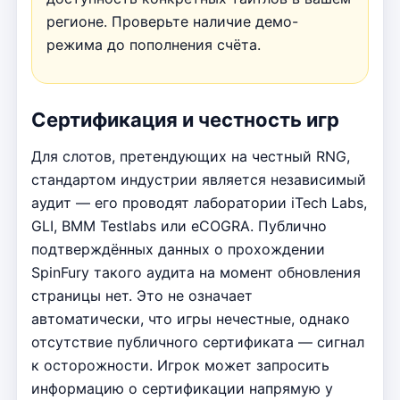
регионе. Проверьте наличие демо-
режима до пополнения счёта.
Сертификация и честность игр
Для слотов, претендующих на честный RNG,
стандартом индустрии является независимый
аудит — его проводят лаборатории iTech Labs,
GLI, BMM Testlabs или eCOGRA. Публично
подтверждённых данных о прохождении
SpinFury такого аудита на момент обновления
страницы нет. Это не означает
автоматически, что игры нечестные, однако
отсутствие публичного сертификата — сигнал
к осторожности. Игрок может запросить
информацию о сертификации напрямую у