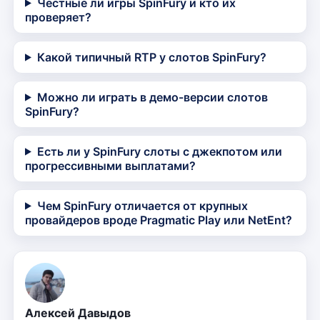
Честные ли игры SpinFury и кто их
проверяет?
Какой типичный RTP у слотов SpinFury?
Можно ли играть в демо-версии слотов
SpinFury?
Есть ли у SpinFury слоты с джекпотом или
прогрессивными выплатами?
Чем SpinFury отличается от крупных
провайдеров вроде Pragmatic Play или NetEnt?
Алексей Давыдов