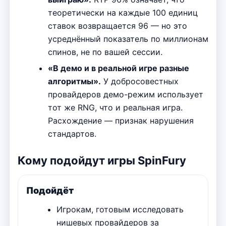
теоретически на каждые 100 единиц
ставок возвращается 96 — но это
усреднённый показатель по миллионам
спинов, не по вашей сессии.
«В демо и в реальной игре разные
алгоритмы».
У добросовестных
провайдеров демо-режим использует
тот же RNG, что и реальная игра.
Расхождение — признак нарушения
стандартов.
Кому подойдут игры SpinFury
Подойдёт
Игрокам, готовым исследовать
нишевых провайдеров за