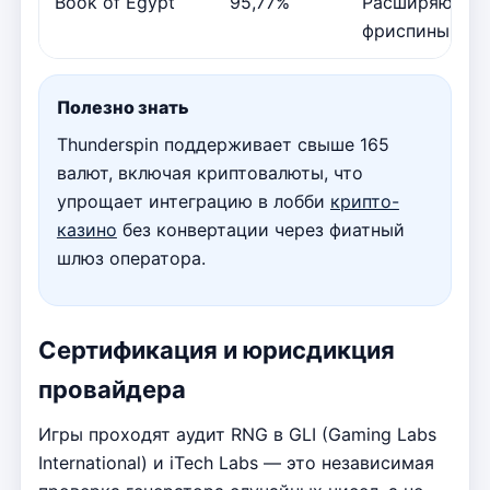
Book of Egypt
95,77%
Расширяющиес
фриспины
Полезно знать
Thunderspin поддерживает свыше 165
валют, включая криптовалюты, что
упрощает интеграцию в лобби
крипто-
казино
без конвертации через фиатный
шлюз оператора.
Сертификация и юрисдикция
провайдера
Игры проходят аудит RNG в GLI (Gaming Labs
International) и iTech Labs — это независимая