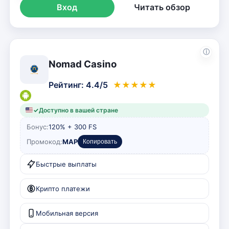
Вход
Читать обзор
ⓘ
Nomad Casino
Рейтинг: 4.4/5
★
★
★
★
★
✓
Доступно в вашей стране
Бонус:
120% + 300 FS
Промокод:
MAP
Копировать
Быстрые выплаты
Крипто платежи
Мобильная версия