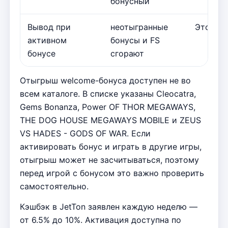
бонусный
Вывод при
неотыгранные
Это оди
активном
бонусы и FS
бонусе
сгорают
Отыгрыш welcome-бонуса доступен не во
всем каталоге. В списке указаны Cleocatra,
Gems Bonanza, Power OF THOR MEGAWAYS,
THE DOG HOUSE MEGAWAYS MOBILE и ZEUS
VS HADES - GODS OF WAR. Если
активировать бонус и играть в другие игры,
отыгрыш может не засчитываться, поэтому
перед игрой с бонусом это важно проверить
самостоятельно.
Кэшбэк в JetTon заявлен каждую неделю —
от 6.5% до 10%. Активация доступна по