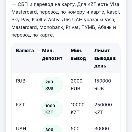
— СБП и перевод на карту. Для KZT есть Visa,
Mastercard, перевод по номеру и карте, Kaspi,
Sky Pay, Kcell и Activ. Для UAH указаны Visa,
Mastercard, Monobank, Privat, ПУМБ, Абанк и
перевод по карте.
Валюта
Мин.
Мин.
Лимит
Чт
депозит
вывод
вывода в
день
RUB
2000
150000
До
200
RUB
RUB
со
RUB
KZT
10000
250000
Ме
1000
KZT
KZT
пе
KZT
UAH
500
30000
Дн
300