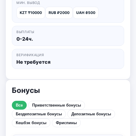
МИН. ВЫВОД
KZT ₸10000
RUB ₽2000
UAH ₴500
ВЫПЛАТЫ
0-24ч.
ВЕРИФИКАЦИЯ
Не требуется
Бонусы
Все
Приветственные бонусы
Бездепозитные бонусы
Депозитные бонусы
Кешбэк бонусы
Фриспины