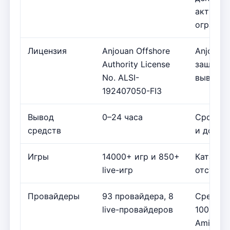
актуаль
огранич
Лицензия
Anjouan Offshore
Anjouan
Authority License
защиты 
No. ALSI-
вывода 
192407050-FI3
Вывод
0–24 часа
Срок за
средств
и допол
Игры
14000+ игр и 850+
Каталог
live-игр
отсутств
Провайдеры
93 провайдера, 8
Среди з
live-провайдеров
100HP Ga
Amigo G