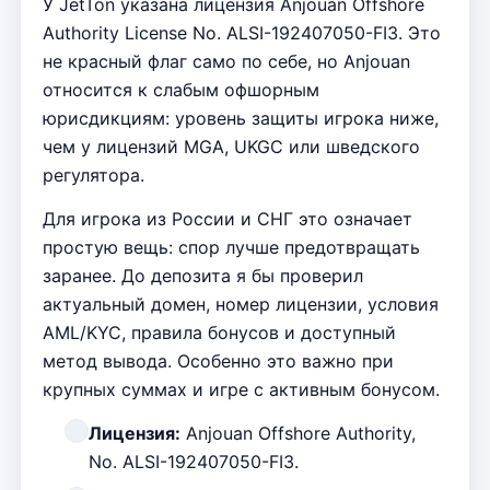
У JetTon указана лицензия Anjouan Offshore
Authority License No. ALSI-192407050-FI3. Это
не красный флаг само по себе, но Anjouan
относится к слабым офшорным
юрисдикциям: уровень защиты игрока ниже,
чем у лицензий MGA, UKGC или шведского
регулятора.
Для игрока из России и СНГ это означает
простую вещь: спор лучше предотвращать
заранее. До депозита я бы проверил
актуальный домен, номер лицензии, условия
AML/KYC, правила бонусов и доступный
метод вывода. Особенно это важно при
крупных суммах и игре с активным бонусом.
Лицензия:
Anjouan Offshore Authority,
No. ALSI-192407050-FI3.