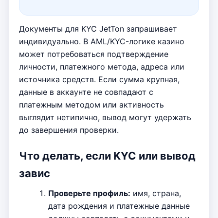
Документы для KYC JetTon запрашивает
индивидуально. В AML/KYC-логике казино
может потребоваться подтверждение
личности, платежного метода, адреса или
источника средств. Если сумма крупная,
данные в аккаунте не совпадают с
платежным методом или активность
выглядит нетипично, вывод могут удержать
до завершения проверки.
Что делать, если KYC или вывод
завис
Проверьте профиль:
имя, страна,
дата рождения и платежные данные