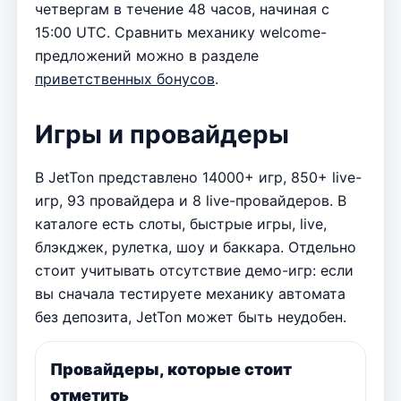
четвергам в течение 48 часов, начиная с
15:00 UTC. Сравнить механику welcome-
предложений можно в разделе
приветственных бонусов
.
Игры и провайдеры
В JetTon представлено 14000+ игр, 850+ live-
игр, 93 провайдера и 8 live-провайдеров. В
каталоге есть слоты, быстрые игры, live,
блэкджек, рулетка, шоу и баккара. Отдельно
стоит учитывать отсутствие демо-игр: если
вы сначала тестируете механику автомата
без депозита, JetTon может быть неудобен.
Провайдеры, которые стоит
отметить