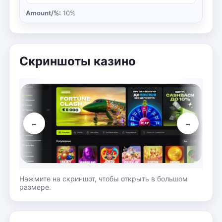
Amount/%:
10%
Скриншоты казино
←
→
Нажмите на скриншот, чтобы открыть в большом
размере.