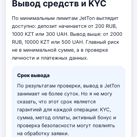
Вывод средств и KYC
По минимальным лимитам JetTon выглядит
доступно: депозит начинается от 200 RUB,
1000 KZT или 300 UAH. Вывод выше: от 2000
RUB, 10000 KZT или 500 UAH. Главный риск
не в минимальной сумме, а в проверке
личности и платежных данных.
Срок вывода
По результатам проверки, вывод в JetTon
занимает не более суток. Но я не могу
сказать, что этот срок является
гарантией для каждой операции: KYC,
сумма, метод оплаты, активный бонус и
проверка безопасности могут повлиять
на обработку заявки.