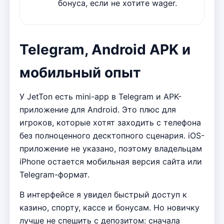
бонуса, если не хотите wager.
Telegram, Android APK и
мобильный опыт
У JetTon есть mini-app в Telegram и APK-
приложение для Android. Это плюс для
игроков, которые хотят заходить с телефона
без полноценного десктопного сценария. iOS-
приложение не указано, поэтому владельцам
iPhone остается мобильная версия сайта или
Telegram-формат.
В интерфейсе я увидел быстрый доступ к
казино, спорту, кассе и бонусам. Но новичку
лучше не спешить с депозитом: сначала