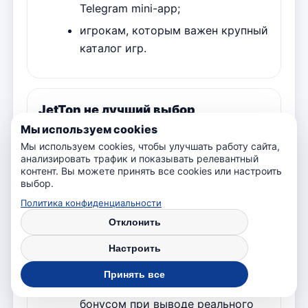
Telegram mini-app;
игрокам, которым важен крупный
каталог игр.
JetTon не лучший выбор
Мы используем cookies
Демо
Live operator
Сильная лицензия
Мы используем cookies, чтобы улучшать работу сайта,
анализировать трафик и показывать релевантный
если вы хотите полноценный live-
контент. Вы можете принять все cookies или настроить
chat с оператором;
выбор.
Политика конфиденциальности
если вам нужны демо-игры до
Отклонить
депозита;
если вы ищете казино с
Настроить
лицензией уровня MGA или UKGC;
Принять все
если не хотите рисковать
бонусом при выводе реального