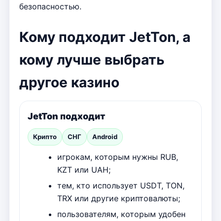
безопасностью.
Кому подходит JetTon, а
кому лучше выбрать
другое казино
JetTon подходит
Крипто
СНГ
Android
игрокам, которым нужны RUB,
KZT или UAH;
тем, кто использует USDT, TON,
TRX или другие криптовалюты;
пользователям, которым удобен