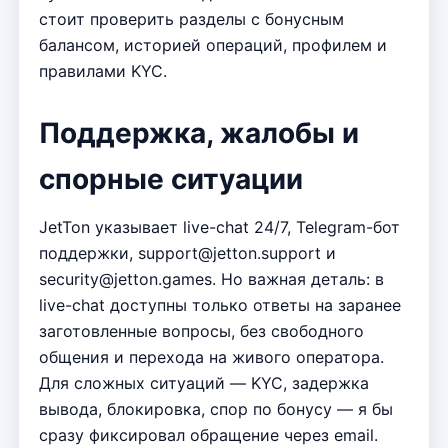
стоит проверить разделы с бонусным
балансом, историей операций, профилем и
правилами KYC.
Поддержка, жалобы и
спорные ситуации
JetTon указывает live-chat 24/7, Telegram-бот
поддержки, support@jetton.support и
security@jetton.games. Но важная деталь: в
live-chat доступны только ответы на заранее
заготовленные вопросы, без свободного
общения и перехода на живого оператора.
Для сложных ситуаций — KYC, задержка
вывода, блокировка, спор по бонусу — я бы
сразу фиксировал обращение через email.