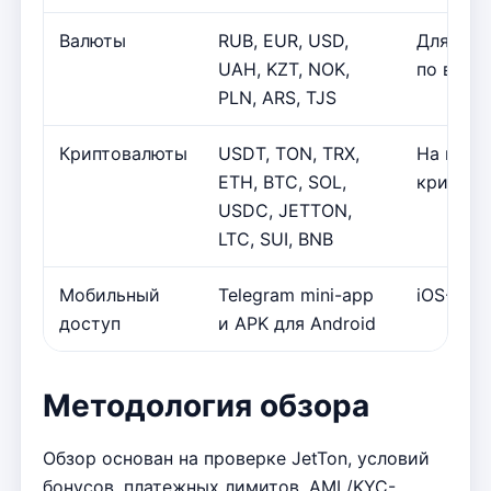
Валюты
RUB, EUR, USD,
Для Рос
UAH, KZT, NOK,
по валю
PLN, ARS, TJS
Криптовалюты
USDT, TON, TRX,
На выво
ETH, BTC, SOL,
криптова
USDC, JETTON,
LTC, SUI, BNB
Мобильный
Telegram mini-app
iOS-при
доступ
и APK для Android
Методология обзора
Обзор основан на проверке JetTon, условий
бонусов, платежных лимитов, AML/KYC-