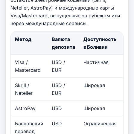
Neteller, AstroPay) и международные карты
Visa/Mastercard, выпущенные за рубежом или
через международные сервисы.
Метод
Валюта
Доступность
Пр
депозита
в Боливии
Visa /
USD /
Частичная
Час
Mastercard
EUR
каз
Skrill /
USD /
Широкая
Осн
Neteller
EUR
AstroPay
USD
Широкая
Поп
Банковский
USD
Ограниченная
Дол
перевод