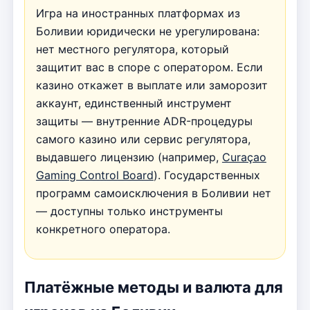
Игра на иностранных платформах из
Боливии юридически не урегулирована:
нет местного регулятора, который
защитит вас в споре с оператором. Если
казино откажет в выплате или заморозит
аккаунт, единственный инструмент
защиты — внутренние ADR-процедуры
самого казино или сервис регулятора,
выдавшего лицензию (например,
Curaçao
Gaming Control Board
). Государственных
программ самоисключения в Боливии нет
— доступны только инструменты
конкретного оператора.
Платёжные методы и валюта для