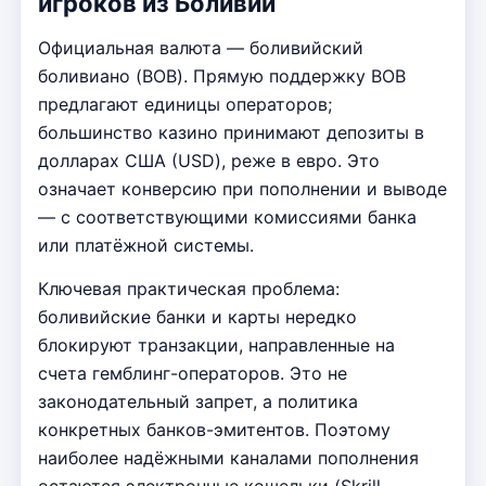
игроков из Боливии
Официальная валюта — боливийский
боливиано (BOB). Прямую поддержку BOB
предлагают единицы операторов;
большинство казино принимают депозиты в
долларах США (USD), реже в евро. Это
означает конверсию при пополнении и выводе
— с соответствующими комиссиями банка
или платёжной системы.
Ключевая практическая проблема:
боливийские банки и карты нередко
блокируют транзакции, направленные на
счета гемблинг-операторов. Это не
законодательный запрет, а политика
конкретных банков-эмитентов. Поэтому
наиболее надёжными каналами пополнения
остаются электронные кошельки (Skrill,