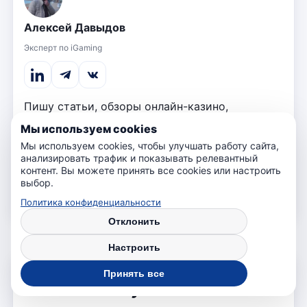
Алексей Давыдов
Эксперт по iGaming
Пишу статьи, обзоры онлайн-казино,
проверяю бонусы и условия отыгрыша,
Мы используем cookies
сверяю лицензии и ключевые правила.
Мы используем cookies, чтобы улучшать работу сайта,
Регулярно обновляю рейтинги казино на
анализировать трафик и показывать релевантный
основе актуальности условий, качества
контент. Вы можете принять все cookies или настроить
сервиса и пользовательского опыта.
выбор.
Страница автора →
Политика конфиденциальности
Отклонить
Настроить
Принять все
Trust & Safety