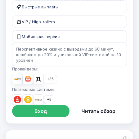
Быстрые выплаты
VIP / High-rollers
Мобильная версия
Перспективное казино с выводами до 60 минут,
кешбэком до 20% и уникальной VIP-системой на 10
уровней
Провайдеры:
+35
Платежные системы:
+9
Вход
Читать обзор
ⓘ