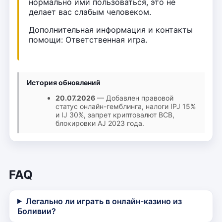
нормально ими пользоваться, это не
делает вас слабым человеком.
Дополнительная информация и контакты
помощи:
Ответственная игра
.
История обновлений
20.07.2026
— Добавлен правовой
статус онлайн-гемблинга, налоги IPJ 15%
и IJ 30%, запрет криптовалют BCB,
блокировки AJ 2023 года.
FAQ
Легально ли играть в онлайн-казино из
Боливии?