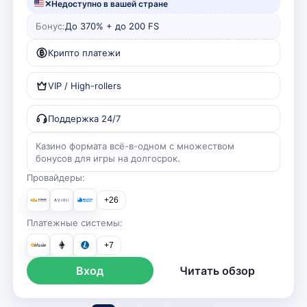
✕
Недоступно в вашей стране
Бонус:
До 370% + до 200 FS
Крипто платежи
VIP / High-rollers
Поддержка 24/7
Казино формата всё-в-одном с множеством
бонусов для игры на долгосрок.
Провайдеры:
+26
Платежные системы:
+7
Вход
Читать обзор