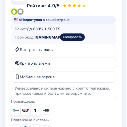
Рейтинг: 4.9/5
★
★
★
★
★
✕
Недоступно в вашей стране
Бонус:
До 600% + 500 FS
Промокод:
IGAMINGMAP
Копировать
Быстрые выплаты
Крипто платежи
Мобильная версия
Универсальное онлайн-казино с криптоплатежами,
приложениями и большим выбором игр.
Провайдеры:
1
+99
Платежные системы: