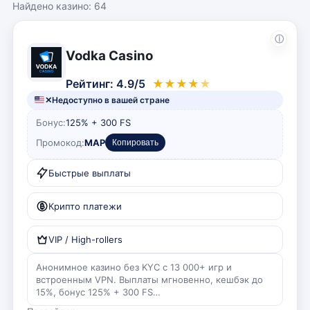
Найдено казино: 64
ⓘ
Vodka Casino
Рейтинг: 4.9/5
★
★
★
★
★
✕
Недоступно в вашей стране
Бонус:
125% + 300 FS
Промокод:
MAP
Копировать
Быстрые выплаты
Крипто платежи
VIP / High-rollers
Анонимное казино без KYC с 13 000+ игр и
встроенным VPN. Выплаты мгновенно, кешбэк до
15%, бонус 125% + 300 FS…