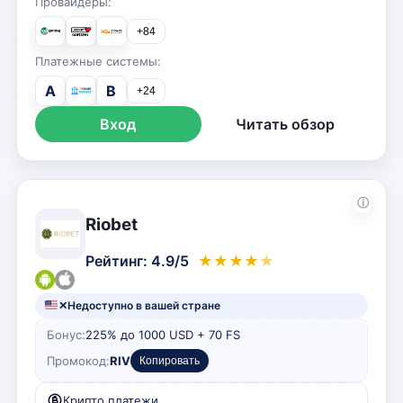
Провайдеры:
+84
Платежные системы:
A
B
+24
Вход
Читать обзор
ⓘ
Riobet
Рейтинг: 4.9/5
★
★
★
★
★
✕
Недоступно в вашей стране
Бонус:
225% до 1000 USD + 70 FS
Промокод:
RIV
Копировать
Крипто платежи