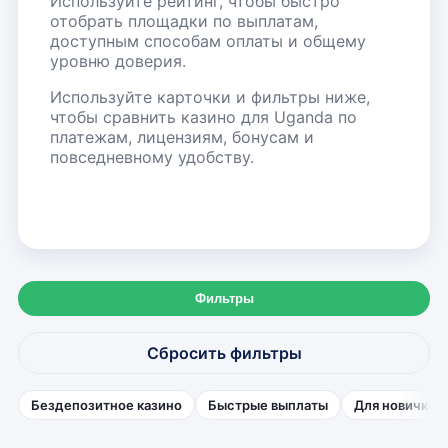
Используйте рейтинг, чтобы быстро
отобрать площадки по выплатам,
доступным способам оплаты и общему
уровню доверия.
Используйте карточки и фильтры ниже,
чтобы сравнить казино для Uganda по
платежам, лицензиям, бонусам и
повседневному удобству.
Фильтры
Сбросить фильтры
Бездепозитное казино
Быстрые выплаты
Для новичков