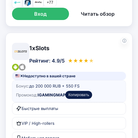
+77
Вход
Читать обзор
ⓘ
1xSlots
Рейтинг: 4.9/5
★
★
★
★
★
✕
Недоступно в вашей стране
Бонус:
до 200 000 RUB + 550 FS
Промокод:
IGAMINGMAP
Копировать
Быстрые выплаты
VIP / High-rollers
Мобильная версия