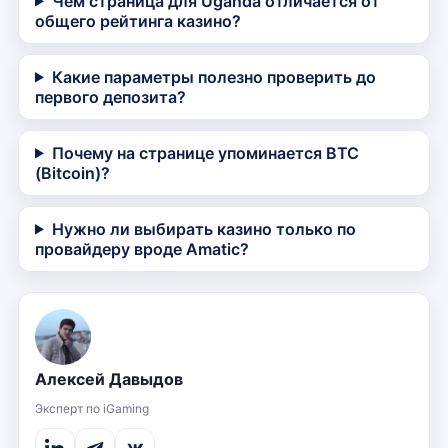
Чем страница для Uganda отличается от
общего рейтинга казино?
Какие параметры полезно проверить до
первого депозита?
Почему на странице упоминается BTC
(Bitcoin)?
Нужно ли выбирать казино только по
провайдеру вроде Amatic?
Алексей Давыдов
Эксперт по iGaming