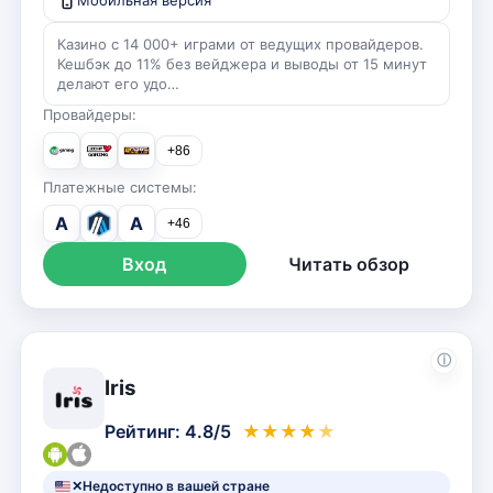
Казино с 14 000+ играми от ведущих провайдеров.
Кешбэк до 11% без вейджера и выводы от 15 минут
делают его удо…
Провайдеры:
+86
Платежные системы:
A
A
+46
Вход
Читать обзор
ⓘ
Iris
Рейтинг: 4.8/5
★
★
★
★
★
✕
Недоступно в вашей стране