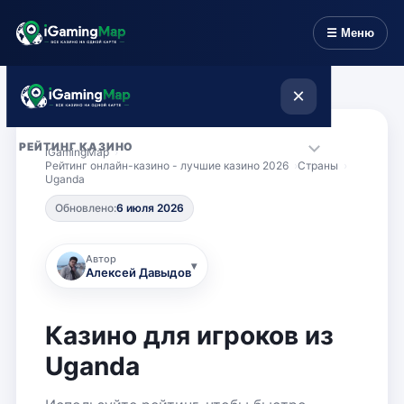
☰ Меню
×
РЕЙТИНГ КАЗИНО
iGamingMap
Рейтинг онлайн-казино - лучшие казино 2026
Страны
Uganda
БОНУСЫ
Обновлено:
6 июля 2026
ИГРЫ
Автор
РАЗДЕЛЫ
▾
Алексей Давыдов
ИНФОРМАЦИЯ
Казино для игроков из
Uganda