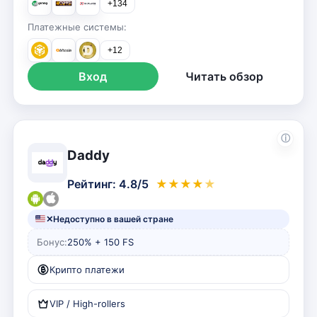
+134
Платежные системы:
+12
Вход
Читать обзор
ⓘ
Daddy
Рейтинг: 4.8/5
★
★
★
★
★
✕
Недоступно в вашей стране
Бонус:
250% + 150 FS
Крипто платежи
VIP / High-rollers