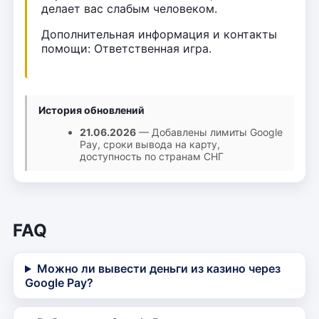
делает вас слабым человеком.
Дополнительная информация и контакты
помощи:
Ответственная игра
.
История обновлений
21.06.2026
— Добавлены лимиты Google
Pay, сроки вывода на карту,
доступность по странам СНГ
FAQ
Можно ли вывести деньги из казино через
Google Pay?