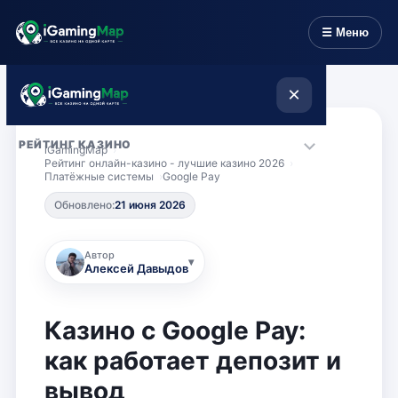
☰ Меню
×
РЕЙТИНГ КАЗИНО
iGamingMap
Рейтинг онлайн-казино - лучшие казино 2026
Платёжные системы
Google Pay
БОНУСЫ
Обновлено:
21 июня 2026
ИГРЫ
Автор
РАЗДЕЛЫ
▾
Алексей Давыдов
ИНФОРМАЦИЯ
Казино с Google Pay:
как работает депозит и
вывод