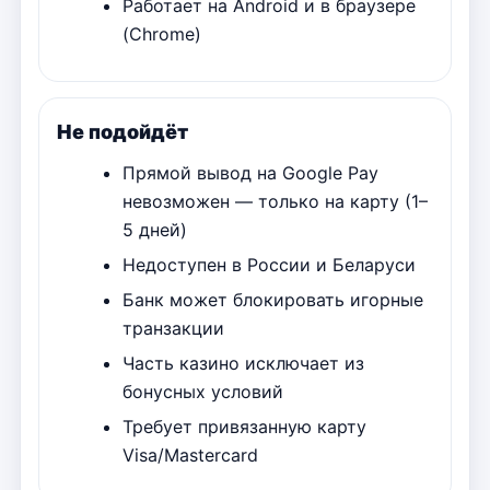
Работает на Android и в браузере
(Chrome)
Не подойдёт
Прямой вывод на Google Pay
невозможен — только на карту (1–
5 дней)
Недоступен в России и Беларуси
Банк может блокировать игорные
транзакции
Часть казино исключает из
бонусных условий
Требует привязанную карту
Visa/Mastercard