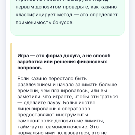
первым депозитом проверьте, как казино
классифицирует метод — это определяет
применимость бонусов.
Игра — это форма досуга, а не способ
заработка или решения финансовых
вопросов.
Если казино перестало быть
развлечением и начало занимать больше
времени, чем планировалось, или вы
заметили, что играете, чтобы отыграться
— сделайте паузу. Большинство
лицензированных операторов
предоставляют инструменты
самоконтроля: депозитные лимиты,
тайм-ауты, самоисключение. Это
нормально ими пользоваться, это не