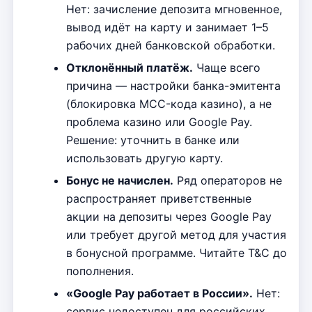
Нет: зачисление депозита мгновенное,
вывод идёт на карту и занимает 1–5
рабочих дней банковской обработки.
Отклонённый платёж.
Чаще всего
причина — настройки банка-эмитента
(блокировка MCC-кода казино), а не
проблема казино или Google Pay.
Решение: уточнить в банке или
использовать другую карту.
Бонус не начислен.
Ряд операторов не
распространяет приветственные
акции на депозиты через Google Pay
или требует другой метод для участия
в бонусной программе. Читайте T&C до
пополнения.
«Google Pay работает в России».
Нет:
сервис недоступен для российских