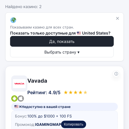
Найдено казино: 2
✕
Показываем казино для всех стран.
Показать только доступные для
United States?
Да, показать
Выбрать страну ▾
ⓘ
Vavada
Рейтинг: 4.9/5
★
★
★
★
★
✕
Недоступно в вашей стране
Бонус:
100% до $1000 + 100 FS
Промокод:
IGAMINGMAP
Копировать