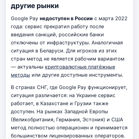
другие рынки
Google Pay
недоступен в России
с марта 2022
года: сервис прекратил работу после
введения санкций, российские банки
отключены от инфраструктуры. Аналогичная
ситуация в Беларуси. Для игроков из этих
стран метод не является рабочим вариантом
— актуальны
криптовалютные платёжные
методы
или другие доступные инструменты.
В странах СНГ, где Google Pay функционирует,
ситуация различается: на Украине сервис
работает, в Казахстане и Грузии также
доступен. На рынках Западной Европы
(Великобритания, Германия, Эстония) и США
метод полностью операционен и принимается
большинством лицензированных операторов.