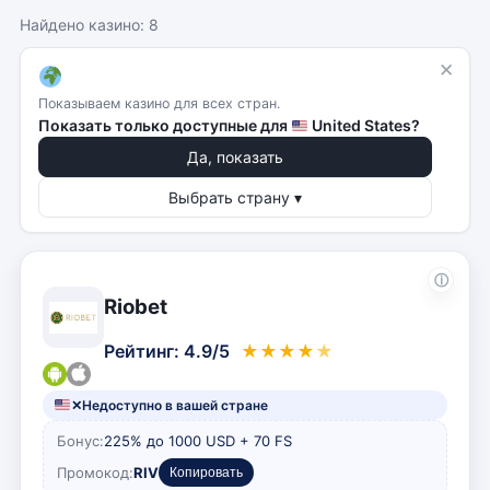
Найдено казино: 8
✕
Показываем казино для всех стран.
Показать только доступные для
United States?
Да, показать
Выбрать страну ▾
ⓘ
Riobet
Рейтинг: 4.9/5
★
★
★
★
★
✕
Недоступно в вашей стране
Бонус:
225% до 1000 USD + 70 FS
Промокод:
RIV
Копировать