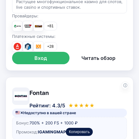
Растущее многофункциональное казино для слотов,
live casino и спортивных ставок.
Провайдеры:
+81
Платежные системы:
+28
Вход
Читать обзор
ⓘ
Fontan
Рейтинг: 4.3/5
★
★
★
★
★
✕
Недоступно в вашей стране
Бонус:
700% + 200 FS + 1000 ₽
Промокод:
IGAMINGMAP
Копировать