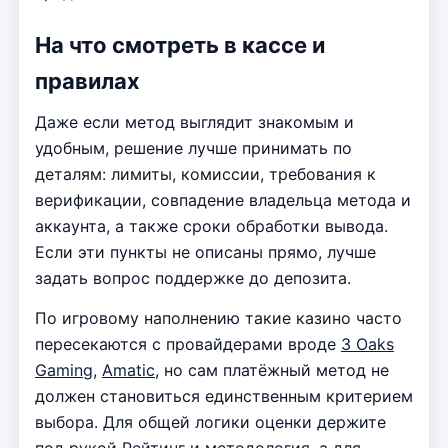
На что смотреть в кассе и
правилах
Даже если метод выглядит знакомым и
удобным, решение лучше принимать по
деталям: лимиты, комиссии, требования к
верификации, совпадение владельца метода и
аккаунта, а также сроки обработки вывода.
Если эти пункты не описаны прямо, лучше
задать вопрос поддержке до депозита.
По игровому наполнению такие казино часто
пересекаются с провайдерами вроде
3 Oaks
Gaming
,
Amatic
, но сам платёжный метод не
должен становиться единственным критерием
выбора. Для общей логики оценки держите
под рукой
Рейтинг и методология
, а для