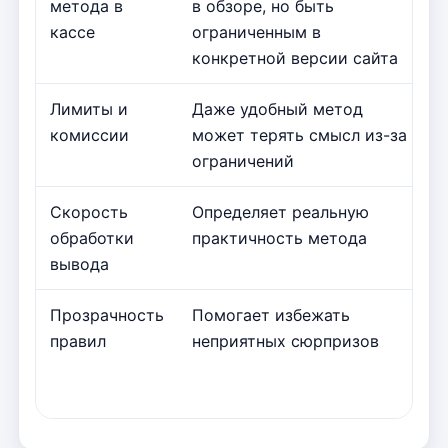
метода в
в обзоре, но быть
кассе
ограниченным в
конкретной версии сайта
Лимиты и
Даже удобный метод
комиссии
может терять смысл из-за
ограничений
Скорость
Определяет реальную
обработки
практичность метода
вывода
Прозрачность
Помогает избежать
правил
неприятных сюрпризов