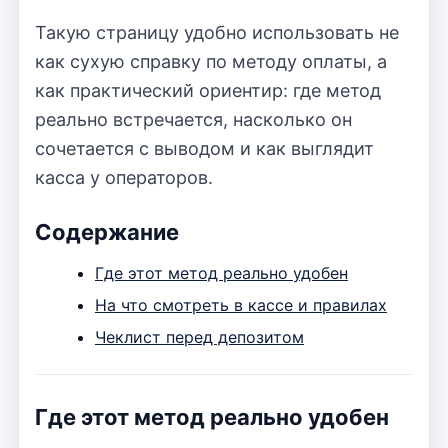
Такую страницу удобно использовать не
как сухую справку по методу оплаты, а
как практический ориентир: где метод
реально встречается, насколько он
сочетается с выводом и как выглядит
касса у операторов.
Содержание
Где этот метод реально удобен
На что смотреть в кассе и правилах
Чеклист перед депозитом
Где этот метод реально удобен