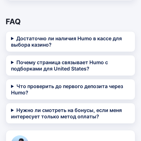
FAQ
Достаточно ли наличия Humo в кассе для
выбора казино?
Почему страница связывает Humo с
подборками для United States?
Что проверить до первого депозита через
Humo?
Нужно ли смотреть на бонусы, если меня
интересует только метод оплаты?