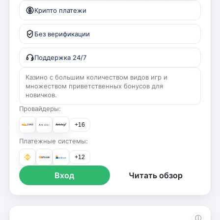
Крипто платежи
Без верификации
Поддержка 24/7
Казино с большим количеством видов игр и
множеством приветственных бонусов для
новичков.
Провайдеры:
+16
Платежные системы:
+12
Вход
Читать обзор
ⓘ