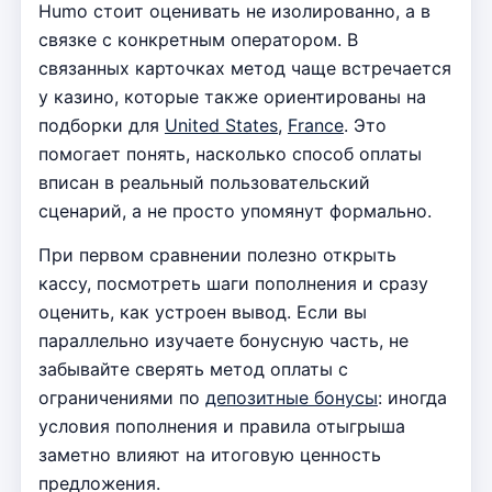
Humo стоит оценивать не изолированно, а в
связке с конкретным оператором. В
связанных карточках метод чаще встречается
у казино, которые также ориентированы на
подборки для
United States
,
France
. Это
помогает понять, насколько способ оплаты
вписан в реальный пользовательский
сценарий, а не просто упомянут формально.
При первом сравнении полезно открыть
кассу, посмотреть шаги пополнения и сразу
оценить, как устроен вывод. Если вы
параллельно изучаете бонусную часть, не
забывайте сверять метод оплаты с
ограничениями по
депозитные бонусы
: иногда
условия пополнения и правила отыгрыша
заметно влияют на итоговую ценность
предложения.