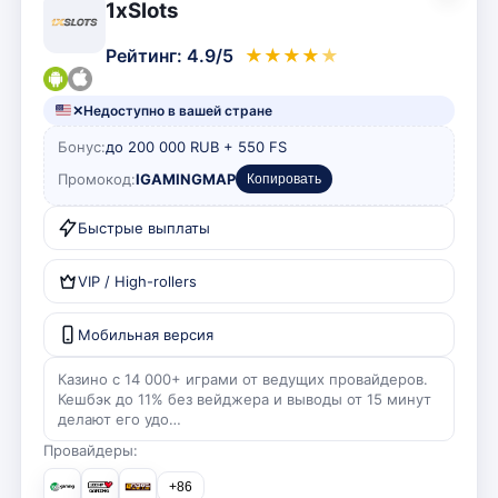
1xSlots
Рейтинг: 4.9/5
★
★
★
★
★
✕
Недоступно в вашей стране
Бонус:
до 200 000 RUB + 550 FS
Промокод:
IGAMINGMAP
Копировать
Быстрые выплаты
VIP / High-rollers
Мобильная версия
Казино с 14 000+ играми от ведущих провайдеров.
Кешбэк до 11% без вейджера и выводы от 15 минут
делают его удо…
Провайдеры:
+86