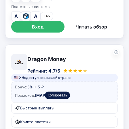
Платежные системы:
A
A
+46
Вход
Читать обзор
ⓘ
Dragon Money
Рейтинг: 4.7/5
★
★
★
★
★
✕
Недоступно в вашей стране
Бонус:
5% + 5 ₽
Промокод:
IMAP
Копировать
Быстрые выплаты
Крипто платежи