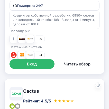
Поддержка 24/7
Краш-игры собственной разработки, 6950+ слотов
и еженедельный кешбэк 10%. Выводы от 1 минуты,
депозит от 100 ₽…
Провайдеры:
1
+90
Платежные системы:
+24
Вход
Читать обзор
ⓘ
Cactus
Рейтинг: 4.5/5
★
★
★
★
★