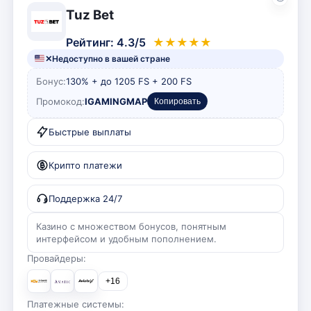
Tuz Bet
Рейтинг: 4.3/5
★
★
★
★
★
✕
Недоступно в вашей стране
Бонус:
130% + до 1205 FS + 200 FS
Промокод:
IGAMINGMAP
Копировать
Быстрые выплаты
Крипто платежи
Поддержка 24/7
Казино с множеством бонусов, понятным
интерфейсом и удобным пополнением.
Провайдеры:
+16
Платежные системы: