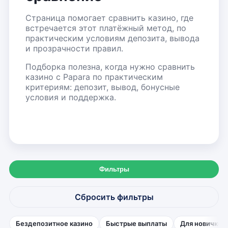
Страница помогает сравнить казино, где
встречается этот платёжный метод, по
практическим условиям депозита, вывода
и прозрачности правил.
Подборка полезна, когда нужно сравнить
казино с Papara по практическим
критериям: депозит, вывод, бонусные
условия и поддержка.
Фильтры
Сбросить фильтры
Бездепозитное казино
Быстрые выплаты
Для новичков