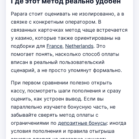
Где этот метод реально удобен
Papara стоит оценивать не изолированно, а в
связке с конкретным оператором. В
связанных карточках метод чаще встречается
у казино, которые также ориентированы на
подборки для
France
,
Netherlands
. Это
помогает понять, насколько способ оплаты
вписан в реальный пользовательский
сценарий, а не просто упомянут формально.
При первом сравнении полезно открыть
кассу, посмотреть шаги пополнения и сразу
оценить, как устроен вывод. Если вы
параллельно изучаете бонусную часть, не
забывайте сверять метод оплаты с
ограничениями по
депозитные бонусы
: иногда
условия пополнения и правила отыгрыша
заметно влияют на итоговую ценность