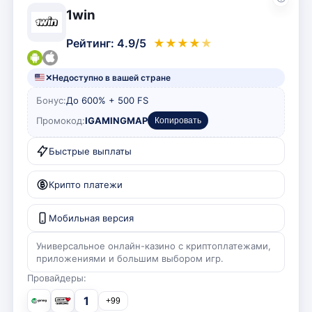
1win
Рейтинг: 4.9/5
★
★
★
★
★
✕
Недоступно в вашей стране
Бонус:
До 600% + 500 FS
Промокод:
IGAMINGMAP
Копировать
Быстрые выплаты
Крипто платежи
Мобильная версия
Универсальное онлайн-казино с криптоплатежами,
приложениями и большим выбором игр.
Провайдеры:
1
+99