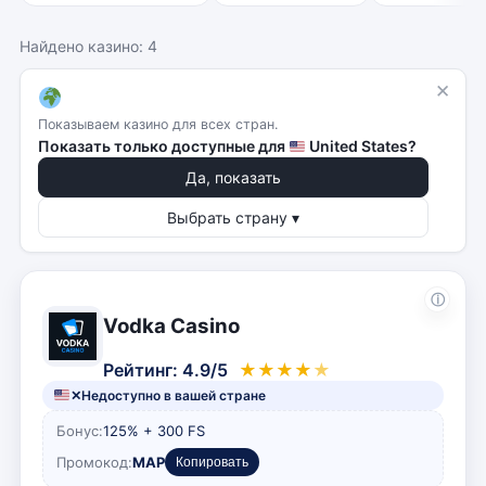
Найдено казино: 4
✕
Показываем казино для всех стран.
Показать только доступные для
United States?
Да, показать
Выбрать страну ▾
ⓘ
Vodka Casino
Рейтинг: 4.9/5
★
★
★
★
★
✕
Недоступно в вашей стране
Бонус:
125% + 300 FS
Промокод:
MAP
Копировать