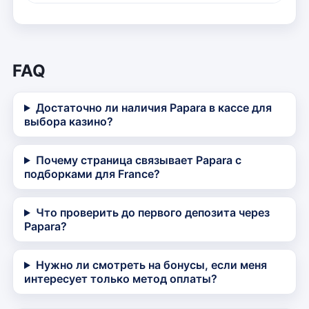
FAQ
Достаточно ли наличия Papara в кассе для
выбора казино?
Почему страница связывает Papara с
подборками для France?
Что проверить до первого депозита через
Papara?
Нужно ли смотреть на бонусы, если меня
интересует только метод оплаты?