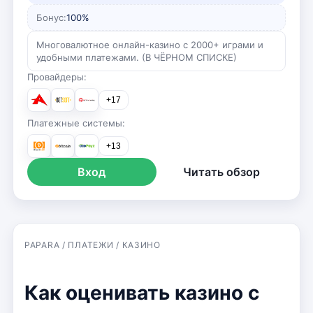
Бонус:
100%
Многовалютное онлайн-казино с 2000+ играми и
удобными платежами. (В ЧЁРНОМ СПИСКЕ)
Провайдеры:
+17
Платежные системы:
+13
Вход
Читать обзор
PAPARA / ПЛАТЕЖИ / КАЗИНО
Как оценивать казино с