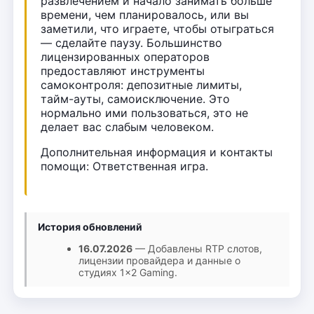
развлечением и начало занимать больше
времени, чем планировалось, или вы
заметили, что играете, чтобы отыграться
— сделайте паузу. Большинство
лицензированных операторов
предоставляют инструменты
самоконтроля: депозитные лимиты,
тайм-ауты, самоисключение. Это
нормально ими пользоваться, это не
делает вас слабым человеком.
Дополнительная информация и контакты
помощи:
Ответственная игра
.
История обновлений
16.07.2026
— Добавлены RTP слотов,
лицензии провайдера и данные о
студиях 1×2 Gaming.