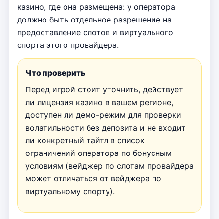
казино, где она размещена: у оператора
должно быть отдельное разрешение на
предоставление слотов и виртуального
спорта этого провайдера.
Что проверить
Перед игрой стоит уточнить, действует
ли лицензия казино в вашем регионе,
доступен ли демо-режим для проверки
волатильности без депозита и не входит
ли конкретный тайтл в список
ограничений оператора по бонусным
условиям (вейджер по слотам провайдера
может отличаться от вейджера по
виртуальному спорту).