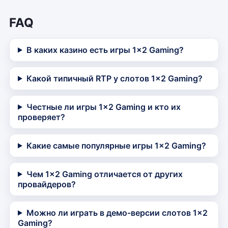
FAQ
В каких казино есть игры 1×2 Gaming?
Какой типичный RTP у слотов 1×2 Gaming?
Честные ли игры 1×2 Gaming и кто их
проверяет?
Какие самые популярные игры 1×2 Gaming?
Чем 1×2 Gaming отличается от других
провайдеров?
Можно ли играть в демо-версии слотов 1×2
Gaming?