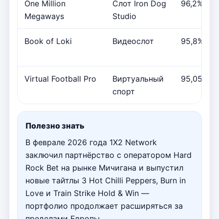
One Million
Слот Iron Dog
96,2%
Megaways
Studio
Book of Loki
Видеослот
95,8%
Virtual Football Pro
Виртуальный
95,05%
спорт
Полезно знать
В феврале 2026 года 1X2 Network
заключил партнёрство с оператором Hard
Rock Bet на рынке Мичигана и выпустил
новые тайтлы 3 Hot Chilli Peppers, Burn in
Love и Train Strike Hold & Win —
портфолио продолжает расширяться за
пределами Европы.