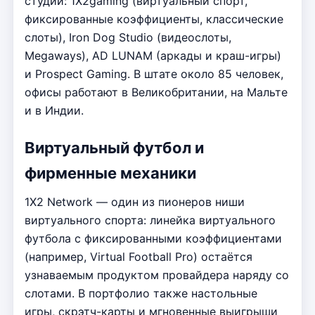
студии: 1X2gaming (виртуальный спорт,
фиксированные коэффициенты, классические
слоты), Iron Dog Studio (видеослоты,
Megaways), AD LUNAM (аркады и краш-игры)
и Prospect Gaming. В штате около 85 человек,
офисы работают в Великобритании, на Мальте
и в Индии.
Виртуальный футбол и
фирменные механики
1X2 Network — один из пионеров ниши
виртуального спорта: линейка виртуального
футбола с фиксированными коэффициентами
(например, Virtual Football Pro) остаётся
узнаваемым продуктом провайдера наряду со
слотами. В портфолио также настольные
игры, скрэтч-карты и мгновенные выигрыши