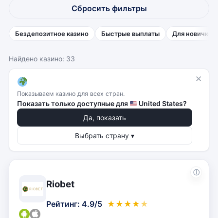
Сбросить фильтры
Бездепозитное казино
Быстрые выплаты
Для новичков
Найдено казино: 33
✕
Показываем казино для всех стран.
Показать только доступные для
United States?
Да, показать
Выбрать страну ▾
ⓘ
Riobet
Рейтинг: 4.9/5
★
★
★
★
★