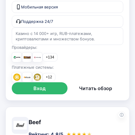
Мобильная версия
Поддержка 24/7
Казино с 14 000+ игр, RUB-платежами,
криптовалютами и множеством бонуов.
Провайдеры:
+134
Платежные системы:
+12
Вход
Читать обзор
ⓘ
Beef
Рейтинг: 4.8/5
★
★
★
★
★