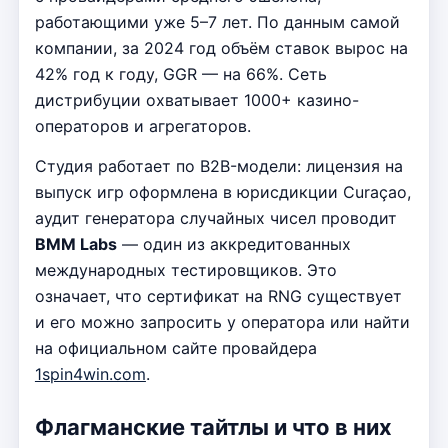
работающими уже 5–7 лет. По данным самой
компании, за 2024 год объём ставок вырос на
42% год к году, GGR — на 66%. Сеть
дистрибуции охватывает 1000+ казино-
операторов и агрегаторов.
Студия работает по B2B-модели: лицензия на
выпуск игр оформлена в юрисдикции Curaçao,
аудит генератора случайных чисел проводит
BMM Labs
— один из аккредитованных
международных тестировщиков. Это
означает, что сертификат на RNG существует
и его можно запросить у оператора или найти
на официальном сайте провайдера
1spin4win.com
.
Флагманские тайтлы и что в них