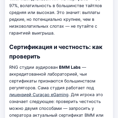
97%, волатильность в большинстве тайтлов
средняя или высокая. Это значит: выплаты
редкие, но потенциально крупнее, чем в
низковолатильных слотах — не путайте с
гарантией выигрыша.
Сертификация и честность: как
проверить
RNG студии аудирован
BMM Labs
—
аккредитованной лабораторией, чьи
сертификаты признаются большинством
регуляторов. Сама студия работает под
лицензией Curaçao eGaming
. Для игрока это
означает следующее: проверить честность
можно двумя способами — запросить у
оператора актуальный сертификат BMM или