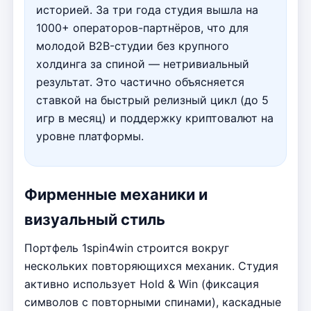
историей. За три года студия вышла на
1000+ операторов-партнёров, что для
молодой B2B-студии без крупного
холдинга за спиной — нетривиальный
результат. Это частично объясняется
ставкой на быстрый релизный цикл (до 5
игр в месяц) и поддержку криптовалют на
уровне платформы.
Фирменные механики и
визуальный стиль
Портфель 1spin4win строится вокруг
нескольких повторяющихся механик. Студия
активно использует Hold & Win (фиксация
символов с повторными спинами), каскадные