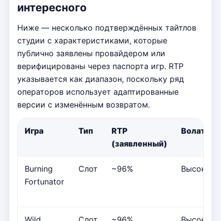
интересного
Ниже — несколько подтверждённых тайтлов
студии с характеристиками, которые
публично заявлены провайдером или
верифицированы через паспорта игр. RTP
указывается как диапазон, поскольку ряд
операторов использует адаптированные
версии с изменённым возвратом.
Игра
Тип
RTP
Волатиль
(заявленный)
Burning
Слот
~96%
Высокая
Fortunator
Wild
Слот
~96%
Высокая