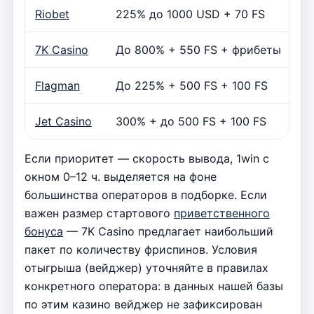
Riobet
225% до 1000 USD + 70 FS
7K Casino
До 800% + 550 FS + фрибеты
Flagman
До 225% + 500 FS + 100 FS
Jet Casino
300% + до 500 FS + 100 FS
Если приоритет — скорость вывода, 1win с
окном 0–12 ч. выделяется на фоне
большинства операторов в подборке. Если
важен размер стартового
приветственного
бонуса
— 7K Casino предлагает наибольший
пакет по количеству фриспинов. Условия
отыгрыша (вейджер) уточняйте в правилах
конкретного оператора: в данных нашей базы
по этим казино вейджер не зафиксирован