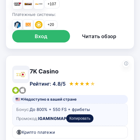
+107
Платежные системы:
+20
Вход
Читать обзор
ⓘ
7K Casino
Рейтинг: 4.8/5
★
★
★
★
★
✕
Недоступно в вашей стране
Бонус:
До 800% + 550 FS + фрибеты
Промокод:
IGAMINGMAP
Копировать
Крипто платежи