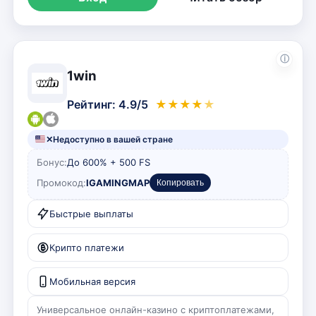
ⓘ
1win
Рейтинг: 4.9/5
★
★
★
★
★
✕
Недоступно в вашей стране
Бонус:
До 600% + 500 FS
Промокод:
IGAMINGMAP
Копировать
Быстрые выплаты
Крипто платежи
Мобильная версия
Универсальное онлайн-казино с криптоплатежами,