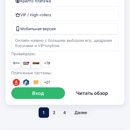
Крипто платежи
VIP / High-rollers
Мобильная версия
Онлайн-казино с большим выбором игр, щедрыми
бонусами и VIP-клубом.
Провайдеры:
+78
Платежные системы:
+27
Вход
Читать обзор
Пагинация записей
1
2
4
Далее