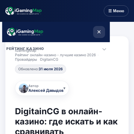
☰ Меню
×
РЕЙТИНГ КАЗИНО
iGamingMap
Рейтинг онлайн-казино - лучшие казино 2026
Провайдеры
DigitainCG
БОНУСЫ
Обновлено:
31 июля 2026
ИГРЫ
Автор
РАЗДЕЛЫ
▾
Алексей Давыдов
ИНФОРМАЦИЯ
DigitainCG в онлайн-
казино: где искать и как
сравнивать