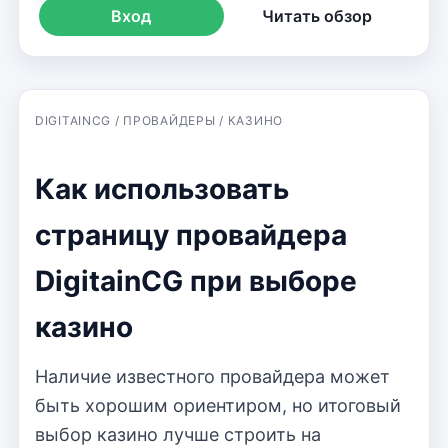
Вход
Читать обзор
DIGITAINCG / ПРОВАЙДЕРЫ / КАЗИНО
Как использовать
страницу провайдера
DigitainCG при выборе
казино
Наличие известного провайдера может
быть хорошим ориентиром, но итоговый
выбор казино лучше строить на