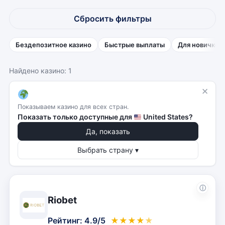
Сбросить фильтры
Бездепозитное казино
Быстрые выплаты
Для новичков
Найдено казино: 1
✕
Показываем казино для всех стран.
Показать только доступные для
United States?
Да, показать
Выбрать страну ▾
ⓘ
Riobet
Рейтинг: 4.9/5
★
★
★
★
★