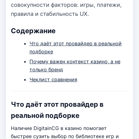
совокупности факторов: игры, платежи,
правила и стабильность UX.
Содержание
Что даёт этот провайдер в реальной
подборке
Почему важен контекст казино, а не
только бренд
Чеклист сравнения
Что даёт этот провайдер в
реальной подборке
Наличие DigitainCG в казино помогает
быстрее сузить выбор по библиотеке игр и