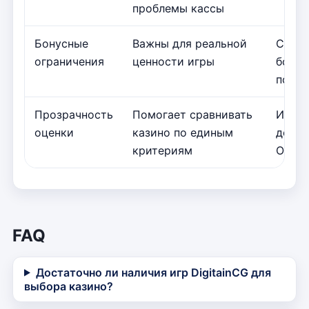
проблемы кассы
Бонусные
Важны для реальной
Сравн
ограничения
ценности игры
бонус
по иг
Прозрачность
Помогает сравнивать
Испол
оценки
казино по единым
держи
критериям
Ответ
FAQ
Достаточно ли наличия игр DigitainCG для
выбора казино?