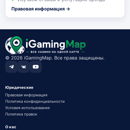
Правовая информация →
© 2026 iGamingMap. Все права защищены.
Юридические
Правовая информация
Политика конфиденциальности
Условия использования
Политика правок
О нас