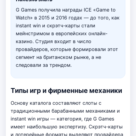
G Games получила награды ICE «Game to
Watch» в 2015 и 2016 годах — до того, как
instant win и скрэтч-карты стали
мейнстримом в европейских онлайн-
казино. Студия входит в число
провайдеров, которые формировали этот
сегмент на британском рынке, а не
следовали за трендом.
Типы игр и фирменные механики
Основу каталога составляют слоты с
традиционными барабанными механиками и
instant win игры — категория, где G Games
имеет наибольшую экспертизу. Скрэтч-карты
и лотерейные форматы выделяют провайдера