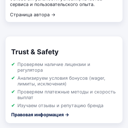
сервиса и пользовательского опыта.
Страница автора →
Trust & Safety
Проверяем наличие лицензии и
регулятора
Анализируем условия бонусов (wager,
лимиты, исключения)
Проверяем платежные методы и скорость
выплат
Изучаем отзывы и репутацию бренда
Правовая информация →