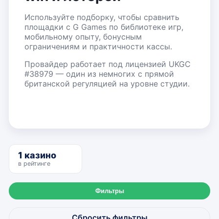
Используйте подборку, чтобы сравнить
площадки с G Games по библиотеке игр,
мобильному опыту, бонусным
ограничениям и практичности кассы.
Провайдер работает под лицензией UKGC
#38979 — один из немногих с прямой
британской регуляцией на уровне студии.
1 казино
в рейтинге
Фильтры
Сбросить фильтры