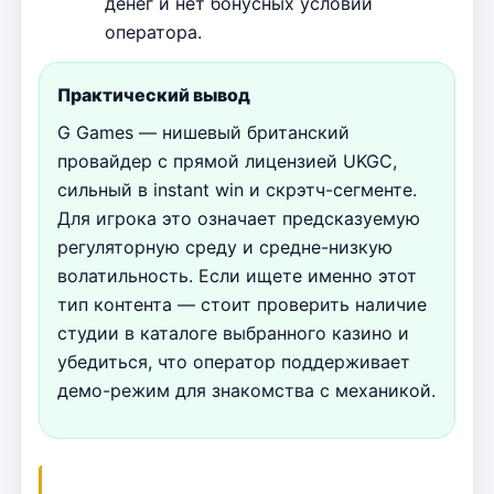
денег и нет бонусных условий
оператора.
Практический вывод
G Games — нишевый британский
провайдер с прямой лицензией UKGC,
сильный в instant win и скрэтч-сегменте.
Для игрока это означает предсказуемую
регуляторную среду и средне-низкую
волатильность. Если ищете именно этот
тип контента — стоит проверить наличие
студии в каталоге выбранного казино и
убедиться, что оператор поддерживает
демо-режим для знакомства с механикой.