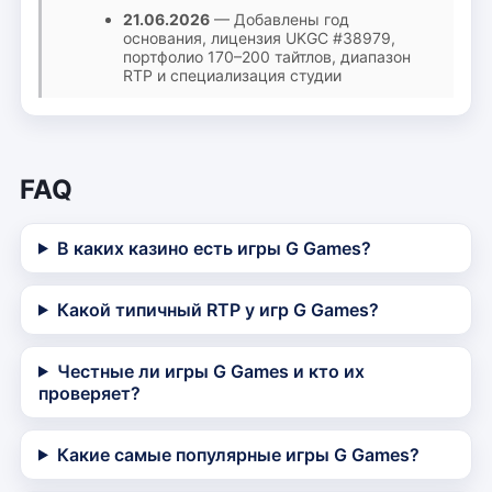
21.06.2026
— Добавлены год
основания, лицензия UKGC #38979,
портфолио 170–200 тайтлов, диапазон
RTP и специализация студии
FAQ
В каких казино есть игры G Games?
Какой типичный RTP у игр G Games?
Честные ли игры G Games и кто их
проверяет?
Какие самые популярные игры G Games?