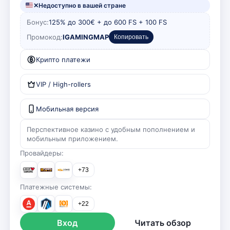
✕
Недоступно в вашей стране
Бонус:
125% до 300€ + до 600 FS + 100 FS
Промокод:
IGAMINGMAP
Копировать
Крипто платежи
VIP / High-rollers
Мобильная версия
Перспективное казино с удобным пополнением и
мобильным приложением.
Провайдеры:
+73
Платежные системы:
+22
Вход
Читать обзор