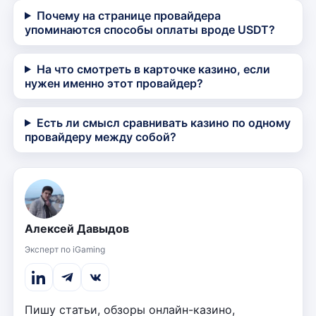
Почему на странице провайдера
упоминаются способы оплаты вроде USDT?
На что смотреть в карточке казино, если
нужен именно этот провайдер?
Есть ли смысл сравнивать казино по одному
провайдеру между собой?
Алексей Давыдов
Эксперт по iGaming
Пишу статьи, обзоры онлайн-казино,