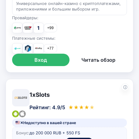
Универсальное онлайн-казино с криптоплатежами,
приложениями и большим выбором игр.
Провайдеры:
1
+99
Платежные системы:
+77
Вход
Читать обзор
ⓘ
1xSlots
Рейтинг: 4.9/5
★
★
★
★
★
✕
Недоступно в вашей стране
Бонус:
до 200 000 RUB + 550 FS