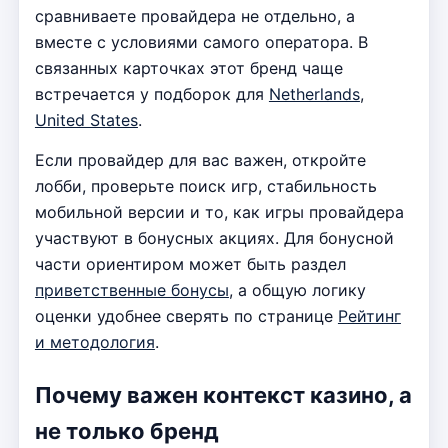
сравниваете провайдера не отдельно, а
вместе с условиями самого оператора. В
связанных карточках этот бренд чаще
встречается у подборок для
Netherlands
,
United States
.
Если провайдер для вас важен, откройте
лобби, проверьте поиск игр, стабильность
мобильной версии и то, как игры провайдера
участвуют в бонусных акциях. Для бонусной
части ориентиром может быть раздел
приветственные бонусы
, а общую логику
оценки удобнее сверять по странице
Рейтинг
и методология
.
Почему важен контекст казино, а
не только бренд