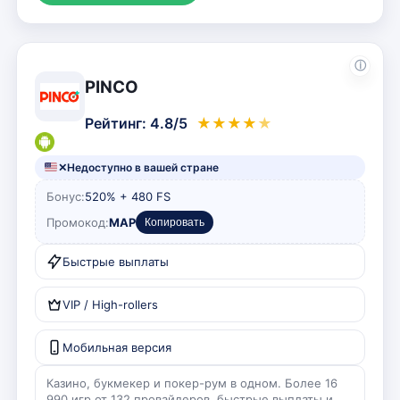
ⓘ
PINCO
Рейтинг: 4.8/5
★
★
★
★
★
✕
Недоступно в вашей стране
Бонус:
520% + 480 FS
Промокод:
MAP
Копировать
Быстрые выплаты
VIP / High-rollers
Мобильная версия
Казино, букмекер и покер-рум в одном. Более 16
990 игр от 132 провайдеров, быстрые выплаты и