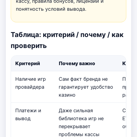
кассу, правила бонусов, лицензии и
понятность условий вывода.
Таблица: критерий / почему / как
проверить
Критерий
Почему важно
Как п
Наличие игр
Сам факт бренда не
Прове
провайдера
гарантирует удобство
прова
казино
работ
Платежи и
Даже сильная
Смотр
вывод
библиотека игр не
ETH (
перекрывает
обраб
проблемы кассы