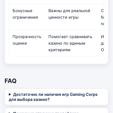
Бонусные
Важны для реальной
Сравн
ограничения
ценности игры
бонус
по иг
Прозрачность
Помогает сравнивать
Испол
оценки
казино по единым
держи
критериям
Ответ
FAQ
Достаточно ли наличия игр Gaming Corps
для выбора казино?