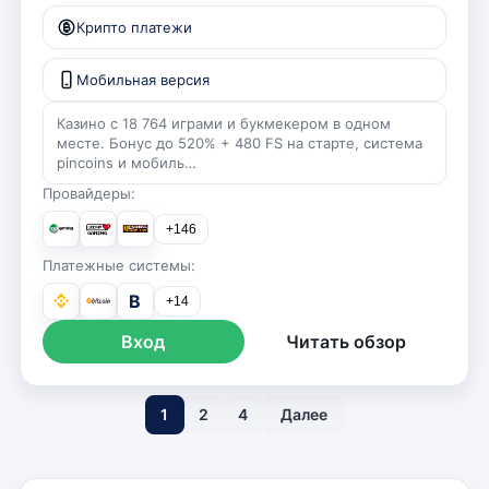
Крипто платежи
Мобильная версия
Казино с 18 764 играми и букмекером в одном
месте. Бонус до 520% + 480 FS на старте, система
pincoins и мобиль…
Провайдеры:
+146
Платежные системы:
B
+14
Вход
Читать обзор
Пагинация записей
1
2
4
Далее