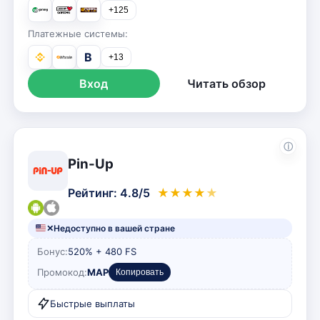
+125
Платежные системы:
B
+13
Вход
Читать обзор
ⓘ
Pin-Up
Рейтинг: 4.8/5
★
★
★
★
★
✕
Недоступно в вашей стране
Бонус:
520% + 480 FS
Промокод:
MAP
Копировать
Быстрые выплаты