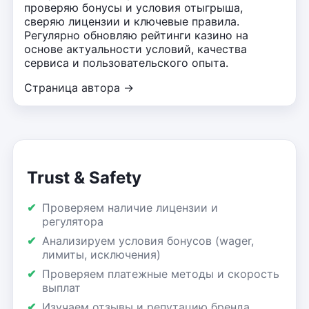
проверяю бонусы и условия отыгрыша,
сверяю лицензии и ключевые правила.
Регулярно обновляю рейтинги казино на
основе актуальности условий, качества
сервиса и пользовательского опыта.
Страница автора →
Trust & Safety
Проверяем наличие лицензии и
регулятора
Анализируем условия бонусов (wager,
лимиты, исключения)
Проверяем платежные методы и скорость
выплат
Изучаем отзывы и репутацию бренда