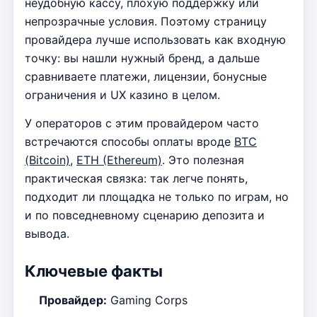
неудобную кассу, плохую поддержку или
непрозрачные условия. Поэтому страницу
провайдера лучше использовать как входную
точку: вы нашли нужный бренд, а дальше
сравниваете платежи, лицензии, бонусные
ограничения и UX казино в целом.
У операторов с этим провайдером часто
встречаются способы оплаты вроде
BTC
(Bitcoin)
,
ETH (Ethereum)
. Это полезная
практическая связка: так легче понять,
подходит ли площадка не только по играм, но
и по повседневному сценарию депозита и
вывода.
Ключевые факты
Провайдер:
Gaming Corps