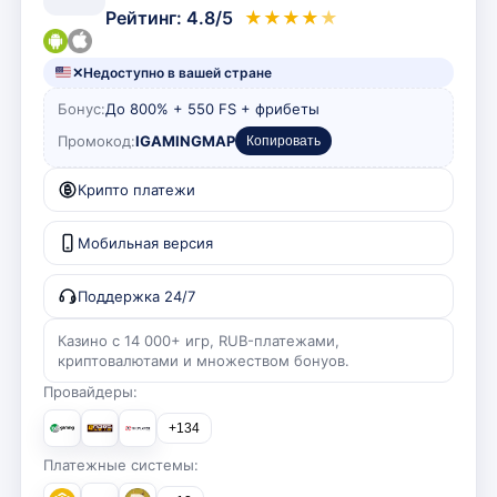
Рейтинг: 4.8/5
★
★
★
★
★
✕
Недоступно в вашей стране
Бонус:
До 800% + 550 FS + фрибеты
Промокод:
IGAMINGMAP
Копировать
Крипто платежи
Мобильная версия
Поддержка 24/7
Казино с 14 000+ игр, RUB-платежами,
криптовалютами и множеством бонуов.
Провайдеры:
+134
Платежные системы: