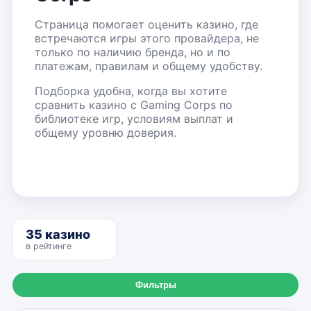
Страница помогает оценить казино, где
встречаются игры этого провайдера, не
только по наличию бренда, но и по
платежам, правилам и общему удобству.
Подборка удобна, когда вы хотите
сравнить казино с Gaming Corps по
библиотеке игр, условиям выплат и
общему уровню доверия.
35 казино
в рейтинге
Фильтры