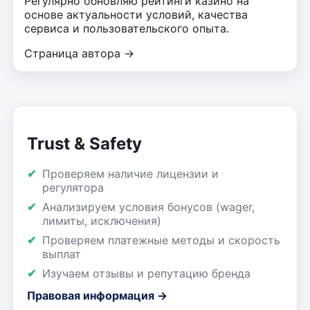
Регулярно обновляю рейтинги казино на
основе актуальности условий, качества
сервиса и пользовательского опыта.
Страница автора →
Trust & Safety
Проверяем наличие лицензии и
регулятора
Анализируем условия бонусов (wager,
лимиты, исключения)
Проверяем платежные методы и скорость
выплат
Изучаем отзывы и репутацию бренда
Правовая информация →