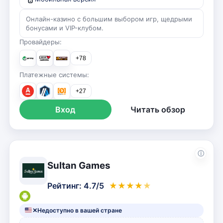
Онлайн-казино с большим выбором игр, щедрыми
бонусами и VIP-клубом.
Провайдеры:
+78
Платежные системы:
+27
Вход
Читать обзор
ⓘ
Sultan Games
Рейтинг: 4.7/5
★
★
★
★
★
✕
Недоступно в вашей стране