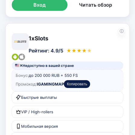
Вход
Читать обзор
ⓘ
1xSlots
Рейтинг: 4.9/5
★
★
★
★
★
✕
Недоступно в вашей стране
Бонус:
до 200 000 RUB + 550 FS
Промокод:
IGAMINGMAP
Копировать
Быстрые выплаты
VIP / High-rollers
Мобильная версия