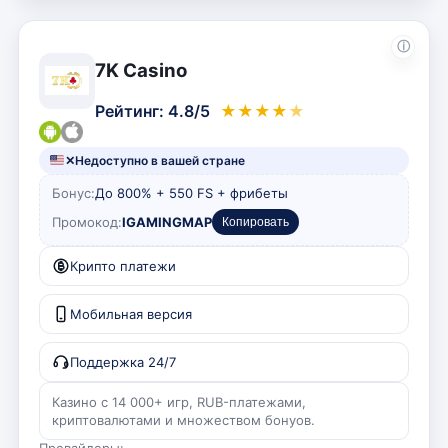
ⓘ
7K Casino
Рейтинг: 4.8/5
★
★
★
★
★
✕
Недоступно в вашей стране
Бонус:
До 800% + 550 FS + фрибеты
Промокод:
IGAMINGMAP
Копировать
Крипто платежи
Мобильная версия
Поддержка 24/7
Казино с 14 000+ игр, RUB-платежами,
криптовалютами и множеством бонуов.
Провайдеры: