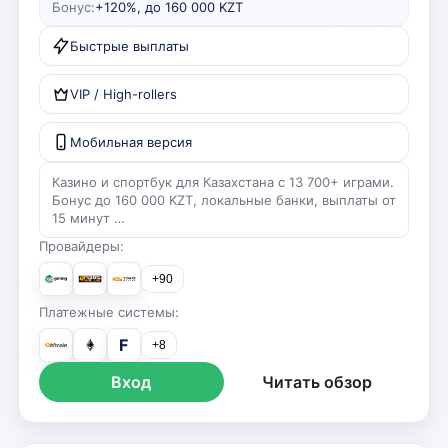
Бонус:
+120%, до 160 000 KZT
Быстрые выплаты
VIP / High-rollers
Мобильная версия
Казино и спортбук для Казахстана с 13 700+ играми.
Бонус до 160 000 KZT, локальные банки, выплаты от
15 минут …
Провайдеры:
+90
Платежные системы:
F
+8
Вход
Читать обзор