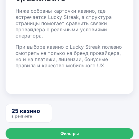
Ниже собраны карточки казино, где
встречается Lucky Streak, а структура
страницы помогает сравнить связки
провайдера с реальными условиями
оператора.
При выборе казино с Lucky Streak полезно
смотреть не только на бренд провайдера,
но и на платежи, лицензии, бонусные
правила и качество мобильного UX.
25 казино
в рейтинге
Фильтры