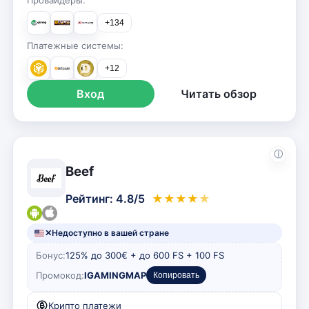
+134
Платежные системы:
+12
Вход
Читать обзор
ⓘ
Beef
Рейтинг: 4.8/5
★
★
★
★
★
✕
Недоступно в вашей стране
Бонус:
125% до 300€ + до 600 FS + 100 FS
Промокод:
IGAMINGMAP
Копировать
Крипто платежи