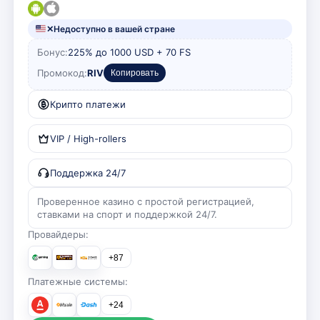
✕
Недоступно в вашей стране
Бонус:
225% до 1000 USD + 70 FS
Промокод:
RIV
Копировать
Крипто платежи
VIP / High-rollers
Поддержка 24/7
Проверенное казино с простой регистрацией,
ставками на спорт и поддержкой 24/7.
Провайдеры:
+87
Платежные системы:
+24