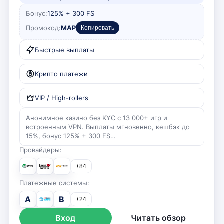
Бонус:
125% + 300 FS
Промокод:
MAP
Копировать
Быстрые выплаты
Крипто платежи
VIP / High-rollers
Анонимное казино без KYC с 13 000+ игр и
встроенным VPN. Выплаты мгновенно, кешбэк до
15%, бонус 125% + 300 FS…
Провайдеры:
+84
Платежные системы:
A
B
+24
Вход
Читать обзор