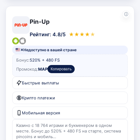
ⓘ
Pin-Up
Рейтинг: 4.8/5
★
★
★
★
★
✕
Недоступно в вашей стране
Бонус:
520% + 480 FS
Промокод:
MAP
Копировать
Быстрые выплаты
Крипто платежи
Мобильная версия
Казино с 18 764 играми и букмекером в одном
месте. Бонус до 520% + 480 FS на старте, система
pincoins и мобиль…