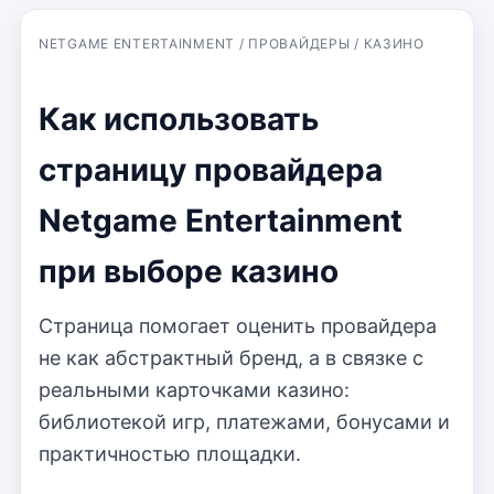
NETGAME ENTERTAINMENT / ПРОВАЙДЕРЫ / КАЗИНО
Как использовать
страницу провайдера
Netgame Entertainment
при выборе казино
Страница помогает оценить провайдера
не как абстрактный бренд, а в связке с
реальными карточками казино:
библиотекой игр, платежами, бонусами и
практичностью площадки.