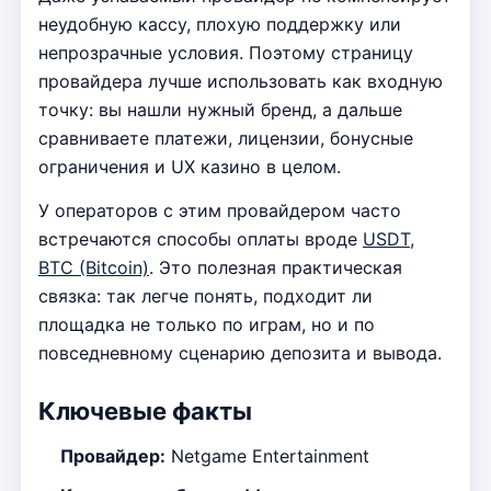
неудобную кассу, плохую поддержку или
непрозрачные условия. Поэтому страницу
провайдера лучше использовать как входную
точку: вы нашли нужный бренд, а дальше
сравниваете платежи, лицензии, бонусные
ограничения и UX казино в целом.
У операторов с этим провайдером часто
встречаются способы оплаты вроде
USDT
,
BTC (Bitcoin)
. Это полезная практическая
связка: так легче понять, подходит ли
площадка не только по играм, но и по
повседневному сценарию депозита и вывода.
Ключевые факты
Провайдер:
Netgame Entertainment