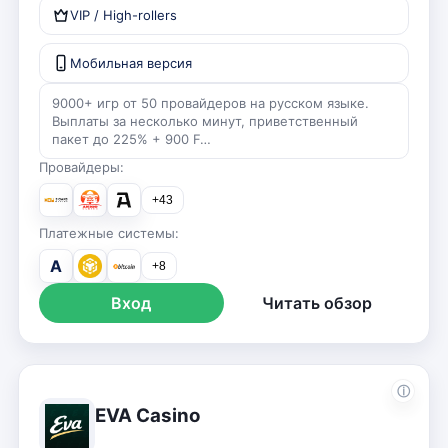
VIP / High-rollers
Мобильная версия
9000+ игр от 50 провайдеров на русском языке.
Выплаты за несколько минут, приветственный
пакет до 225% + 900 F…
Провайдеры:
+43
Платежные системы:
A
+8
Вход
Читать обзор
ⓘ
EVA Casino