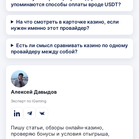
упоминаются способы оплаты вроде USDT?
На что смотреть в карточке казино, если
нужен именно этот провайдер?
Есть ли смысл сравнивать казино по одному
провайдеру между собой?
Алексей Давыдов
Эксперт по iGaming
Пишу статьи, обзоры онлайн-казино,
проверяю бонусы и условия отыгрыша,