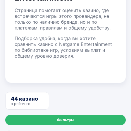
Страница помогает оценить казино, где
встречаются игры этого провайдера, не
только по наличию бренда, но и по
платежам, правилам и общему удобству.
Подборка удобна, когда вы хотите
сравнить казино с Netgame Entertainment
по библиотеке игр, условиям выплат и
общему уровню доверия.
44 казино
в рейтинге
Фильтры