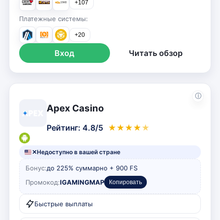
+107
Платежные системы:
+20
Вход
Читать обзор
ⓘ
Apex Casino
Рейтинг: 4.8/5
★
★
★
★
★
✕
Недоступно в вашей стране
Бонус:
до 225% суммарно + 900 FS
Промокод:
IGAMINGMAP
Копировать
Быстрые выплаты