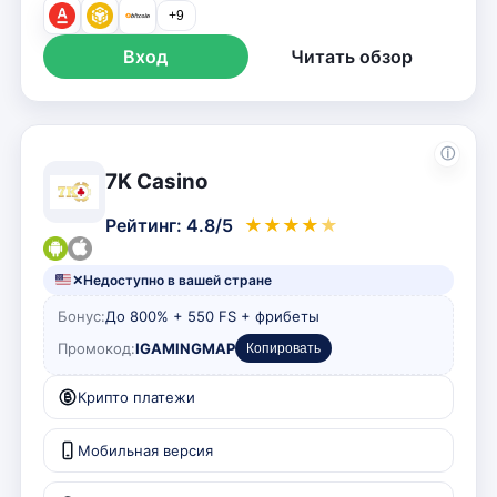
+9
Вход
Читать обзор
ⓘ
7K Casino
Рейтинг: 4.8/5
★
★
★
★
★
✕
Недоступно в вашей стране
Бонус:
До 800% + 550 FS + фрибеты
Промокод:
IGAMINGMAP
Копировать
Крипто платежи
Мобильная версия