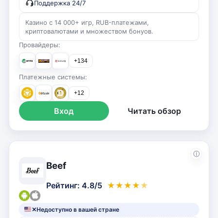
Поддержка 24/7
Казино с 14 000+ игр, RUB-платежами,
криптовалютами и множеством бонуов.
Провайдеры:
+134
Платежные системы:
+12
Вход
Читать обзор
ⓘ
Beef
Рейтинг: 4.8/5
★
★
★
★
★
✕
Недоступно в вашей стране