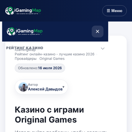
☰ Меню
×
РЕЙТИНГ КАЗИНО
iGamingMap
Рейтинг онлайн-казино - лучшие казино 2026
Провайдеры
Original Games
БОНУСЫ
Обновлено:
16 июля 2026
ИГРЫ
Автор
РАЗДЕЛЫ
▾
Алексей Давыдов
ИНФОРМАЦИЯ
Казино с играми
Original Games