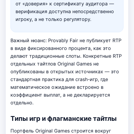
от «доверия» к сертификату аудитора —
верификация доступна непосредственно
игроку, а не только регулятору.
Важный нюанс: Provably Fair не публикует RTP
в виде фиксированного процента, как это
делают традиционные слоты. Конкретные RTP
отдельных тайтлов Original Games не
опубликованы в открытых источниках — это
стандартная практика для crash-игр, где
математическое ожидание встроено в
коэффициент выплат, а не декларируется
отдельно.
Типы игр и флагманские тайтлы
Портфель Original Games строится вокруг