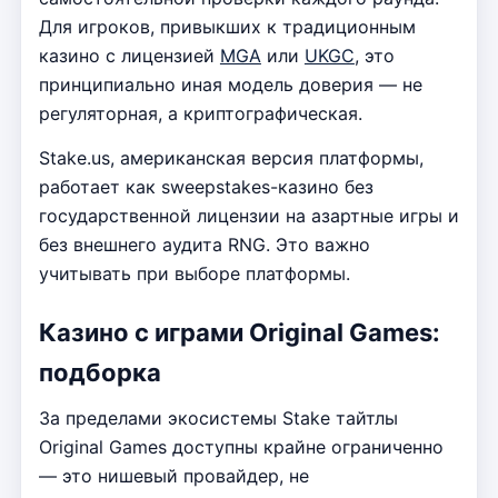
Для игроков, привыкших к традиционным
казино с лицензией
MGA
или
UKGC
, это
принципиально иная модель доверия — не
регуляторная, а криптографическая.
Stake.us, американская версия платформы,
работает как sweepstakes-казино без
государственной лицензии на азартные игры и
без внешнего аудита RNG. Это важно
учитывать при выборе платформы.
Казино с играми Original Games:
подборка
За пределами экосистемы Stake тайтлы
Original Games доступны крайне ограниченно
— это нишевый провайдер, не