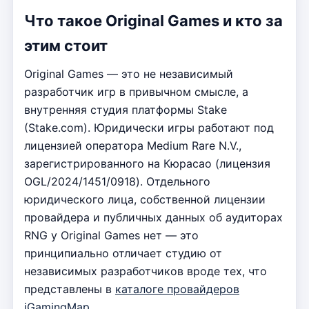
Что такое Original Games и кто за
этим стоит
Original Games — это не независимый
разработчик игр в привычном смысле, а
внутренняя студия платформы Stake
(Stake.com). Юридически игры работают под
лицензией оператора Medium Rare N.V.,
зарегистрированного на Кюрасао (лицензия
OGL/2024/1451/0918). Отдельного
юридического лица, собственной лицензии
провайдера и публичных данных об аудиторах
RNG у Original Games нет — это
принципиально отличает студию от
независимых разработчиков вроде тех, что
представлены в
каталоге провайдеров
iGamingMap
.