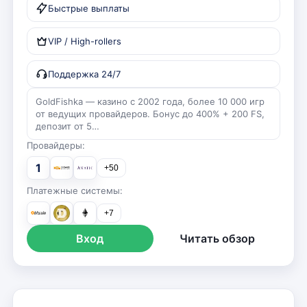
Быстрые выплаты
VIP / High-rollers
Поддержка 24/7
GoldFishka — казино с 2002 года, более 10 000 игр
от ведущих провайдеров. Бонус до 400% + 200 FS,
депозит от 5…
Провайдеры:
1
+50
Платежные системы:
+7
Вход
Читать обзор