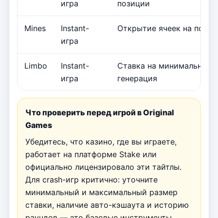
игра
позиции
Mines
Instant-
Открытие ячеек на поле
игра
Limbo
Instant-
Ставка на минимальный к
игра
генерация
Что проверить перед игрой в Original
Games
Убедитесь, что казино, где вы играете,
работает на платформе Stake или
официально лицензировало эти тайтлы.
Для crash-игр критично: уточните
минимальный и максимальный размер
ставки, наличие авто-кэшаута и историю
раундов — это базовые инструменты