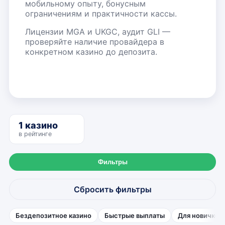
мобильному опыту, бонусным
ограничениям и практичности кассы.
Лицензии MGA и UKGC, аудит GLI —
проверяйте наличие провайдера в
конкретном казино до депозита.
1 казино
в рейтинге
Фильтры
Сбросить фильтры
Бездепозитное казино
Быстрые выплаты
Для новичков