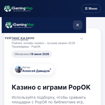
☰ Меню
×
РЕЙТИНГ КАЗИНО
iGamingMap
Рейтинг онлайн-казино - лучшие казино 2026
Провайдеры
PopOK
БОНУСЫ
Обновлено:
19 июня 2026
ИГРЫ
Автор
РАЗДЕЛЫ
▾
Алексей Давыдов
ИНФОРМАЦИЯ
Казино с играми PopOK
Используйте подборку, чтобы сравнить
площадки с PopOK по библиотеке игр,