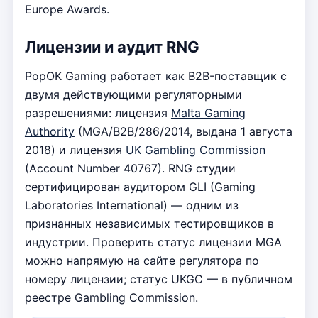
Europe Awards.
Лицензии и аудит RNG
PopOK Gaming работает как B2B-поставщик с
двумя действующими регуляторными
разрешениями: лицензия
Malta Gaming
Authority
(MGA/B2B/286/2014, выдана 1 августа
2018) и лицензия
UK Gambling Commission
(Account Number 40767). RNG студии
сертифицирован аудитором GLI (Gaming
Laboratories International) — одним из
признанных независимых тестировщиков в
индустрии. Проверить статус лицензии MGA
можно напрямую на сайте регулятора по
номеру лицензии; статус UKGC — в публичном
реестре Gambling Commission.