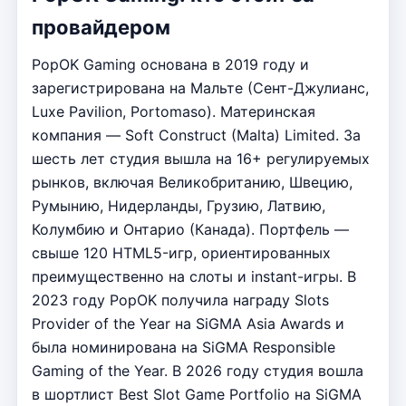
провайдером
PopOK Gaming основана в 2019 году и
зарегистрирована на Мальте (Сент-Джулианс,
Luxe Pavilion, Portomaso). Материнская
компания — Soft Construct (Malta) Limited. За
шесть лет студия вышла на 16+ регулируемых
рынков, включая Великобританию, Швецию,
Румынию, Нидерланды, Грузию, Латвию,
Колумбию и Онтарио (Канада). Портфель —
свыше 120 HTML5-игр, ориентированных
преимущественно на слоты и instant-игры. В
2023 году PopOK получила награду Slots
Provider of the Year на SiGMA Asia Awards и
была номинирована на SiGMA Responsible
Gaming of the Year. В 2026 году студия вошла
в шортлист Best Slot Game Portfolio на SiGMA