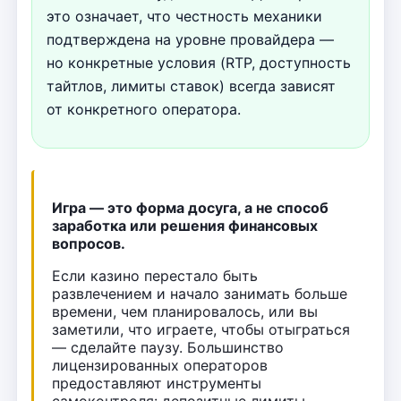
это означает, что честность механики
подтверждена на уровне провайдера —
но конкретные условия (RTP, доступность
тайтлов, лимиты ставок) всегда зависят
от конкретного оператора.
Игра — это форма досуга, а не способ
заработка или решения финансовых
вопросов.
Если казино перестало быть
развлечением и начало занимать больше
времени, чем планировалось, или вы
заметили, что играете, чтобы отыграться
— сделайте паузу. Большинство
лицензированных операторов
предоставляют инструменты
самоконтроля: депозитные лимиты,