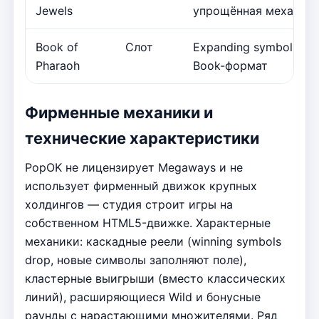
Jewels
упрощённая механик
Book of
Слот
Expanding symbol в б
Pharaoh
Book-формат
Фирменные механики и
технические характеристики
PopOK не лицензирует Megaways и не
использует фирменный движок крупных
холдингов — студия строит игры на
собственном HTML5-движке. Характерные
механики: каскадные реели (winning symbols
drop, новые символы заполняют поле),
кластерные выигрыши (вместо классических
линий), расширяющиеся Wild и бонусные
раунды с нарастающими множителями. Ряд