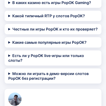
В каких казино есть игры PopOK Gaming?
Какой типичный RTP у слотов PopOK?
Честные ли игры PopOK и кто их проверяет?
Какие самые популярные игры PopOK?
Есть ли у PopOK live-игры или только
слоты?
Можно ли играть в демо-версии слотов
PopOK без регистрации?