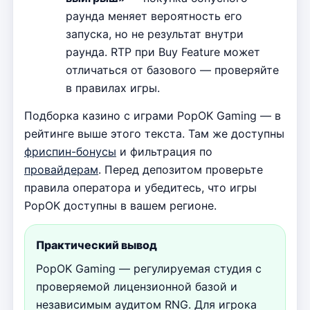
раунда меняет вероятность его
запуска, но не результат внутри
раунда. RTP при Buy Feature может
отличаться от базового — проверяйте
в правилах игры.
Подборка казино с играми PopOK Gaming — в
рейтинге выше этого текста. Там же доступны
фриспин-бонусы
и фильтрация по
провайдерам
. Перед депозитом проверьте
правила оператора и убедитесь, что игры
PopOK доступны в вашем регионе.
Практический вывод
PopOK Gaming — регулируемая студия с
проверяемой лицензионной базой и
независимым аудитом RNG. Для игрока