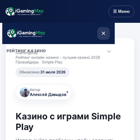
☰ Меню
×
РЕЙТИНГ КАЗИНО
iGamingMap
Рейтинг онлайн-казино - лучшие казино 2026
Провайдеры
Simple Play
БОНУСЫ
Обновлено:
31 июля 2026
ИГРЫ
Автор
РАЗДЕЛЫ
▾
Алексей Давыдов
ИНФОРМАЦИЯ
Казино с играми Simple
Play