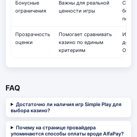
Бонусные
Важны для реальной
Сравн
ограничения
ценности игры
бонус
по иг
Прозрачность
Помогает сравнивать
Испол
оценки
казино по единым
держи
критериям
Ответ
FAQ
Достаточно ли наличия игр Simple Play для
выбора казино?
Почему на странице провайдера
упоминаются способы оплаты вроде AlfaPay?