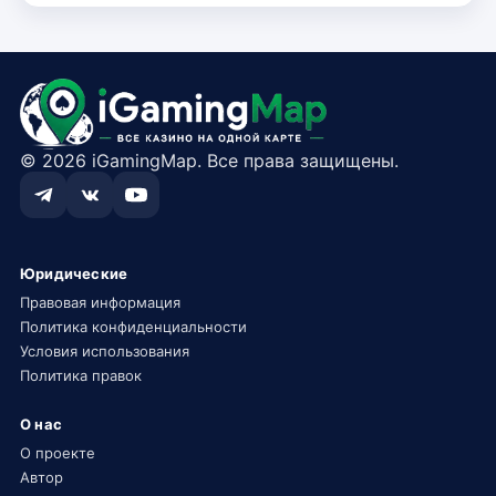
© 2026 iGamingMap. Все права защищены.
Юридические
Правовая информация
Политика конфиденциальности
Условия использования
Политика правок
О нас
О проекте
Автор