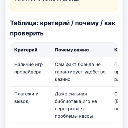
Таблица: критерий / почему / как
проверить
Критерий
Почему важно
Как п
Наличие игр
Сам факт бренда не
Прове
провайдера
гарантирует удобство
прова
казино
работ
Платежи и
Даже сильная
Смотр
вывод
библиотека игр не
(Bitc
перекрывает
вывод
проблемы кассы