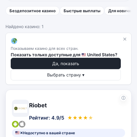
Бездепозитное казино
Быстрые выплаты
Для новичков
Найдено казино: 1
✕
Показываем казино для всех стран.
Показать только доступные для
United States?
Да, показать
Выбрать страну ▾
ⓘ
Riobet
Рейтинг: 4.9/5
★
★
★
★
★
✕
Недоступно в вашей стране