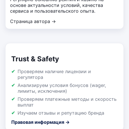
основе актуальности условий, качества
сервиса и пользовательского опыта.
Страница автора →
Trust & Safety
Проверяем наличие лицензии и
регулятора
Анализируем условия бонусов (wager,
лимиты, исключения)
Проверяем платежные методы и скорость
выплат
Изучаем отзывы и репутацию бренда
Правовая информация →