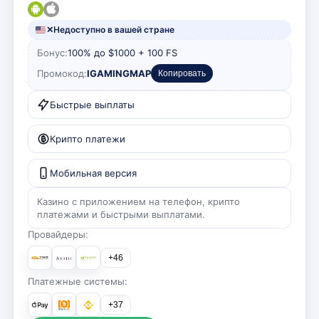
✕
Недоступно в вашей стране
Бонус:
100% до $1000 + 100 FS
Промокод:
IGAMINGMAP
Копировать
Быстрые выплаты
Крипто платежи
Мобильная версия
Казино с приложением на телефон, крипто
платежами и быстрыми выплатами.
Провайдеры:
+46
Платежные системы:
+37