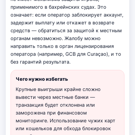
применимого в бахрейнских судах. Это
означает: если оператор заблокирует аккаунт,
задержит выплату или откажет в возврате
средств — обратиться за защитой к местным
органам невозможно. Жалобу можно
направить только в орган лицензирования
оператора (например, GCB для Curaçao), и то
без гарантий результата.
Чего нужно избегать
Крупные выигрыши крайне сложно
вывести через местные банки —
транзакция будет отклонена или
заморожена при финансовом
мониторинге. Использование чужих карт
или кошельков для обхода блокировок