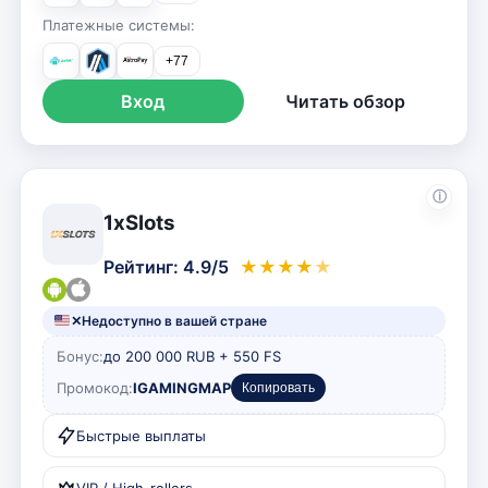
Платежные системы:
+77
Вход
Читать обзор
ⓘ
1xSlots
Рейтинг: 4.9/5
★
★
★
★
★
✕
Недоступно в вашей стране
Бонус:
до 200 000 RUB + 550 FS
Промокод:
IGAMINGMAP
Копировать
Быстрые выплаты
VIP / High-rollers