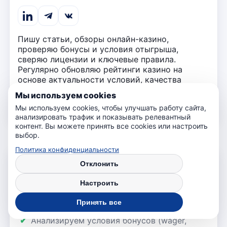
Пишу статьи, обзоры онлайн-казино,
проверяю бонусы и условия отыгрыша,
сверяю лицензии и ключевые правила.
Регулярно обновляю рейтинги казино на
основе актуальности условий, качества
сервиса и пользовательского опыта.
Мы используем cookies
Страница автора →
Мы используем cookies, чтобы улучшать работу сайта,
анализировать трафик и показывать релевантный
контент. Вы можете принять все cookies или настроить
выбор.
Политика конфиденциальности
Отклонить
Trust & Safety
Настроить
Проверяем наличие лицензии и
Принять все
регулятора
Анализируем условия бонусов (wager,