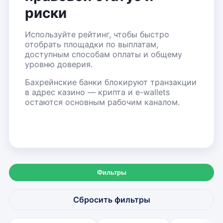
риски
Используйте рейтинг, чтобы быстро
отобрать площадки по выплатам,
доступным способам оплаты и общему
уровню доверия.
Бахрейнские банки блокируют транзакции
в адрес казино — крипта и e-wallets
остаются основным рабочим каналом.
Фильтры
Сбросить фильтры