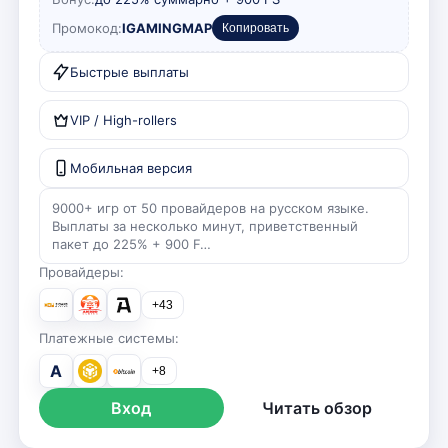
Промокод:
IGAMINGMAP
Копировать
Быстрые выплаты
VIP / High-rollers
Мобильная версия
9000+ игр от 50 провайдеров на русском языке.
Выплаты за несколько минут, приветственный
пакет до 225% + 900 F…
Провайдеры:
+43
Платежные системы:
A
+8
Вход
Читать обзор