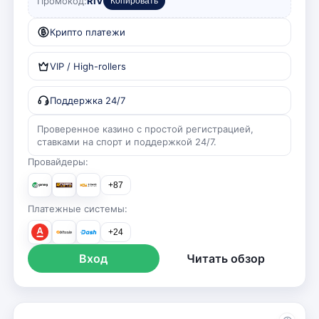
Промокод:
RIV
Копировать
Крипто платежи
VIP / High-rollers
Поддержка 24/7
Проверенное казино с простой регистрацией,
ставками на спорт и поддержкой 24/7.
Провайдеры:
+87
Платежные системы:
+24
Вход
Читать обзор