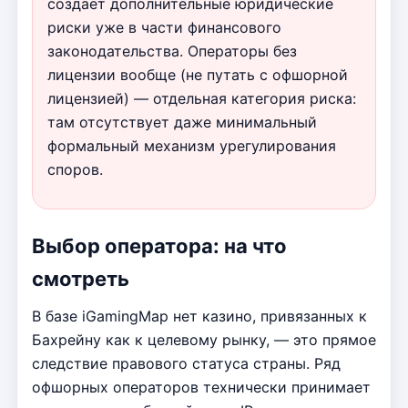
создаёт дополнительные юридические
риски уже в части финансового
законодательства. Операторы без
лицензии вообще (не путать с офшорной
лицензией) — отдельная категория риска:
там отсутствует даже минимальный
формальный механизм урегулирования
споров.
Выбор оператора: на что
смотреть
В базе iGamingMap нет казино, привязанных к
Бахрейну как к целевому рынку, — это прямое
следствие правового статуса страны. Ряд
офшорных операторов технически принимает