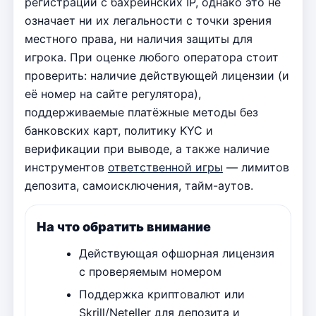
регистрации с бахрейнских IP, однако это не
означает ни их легальности с точки зрения
местного права, ни наличия защиты для
игрока. При оценке любого оператора стоит
проверить: наличие действующей лицензии (и
её номер на сайте регулятора),
поддерживаемые платёжные методы без
банковских карт, политику KYC и
верификации при выводе, а также наличие
инструментов
ответственной игры
— лимитов
депозита, самоисключения, тайм-аутов.
На что обратить внимание
Действующая офшорная лицензия
с проверяемым номером
Поддержка криптовалют или
Skrill/Neteller для депозита и