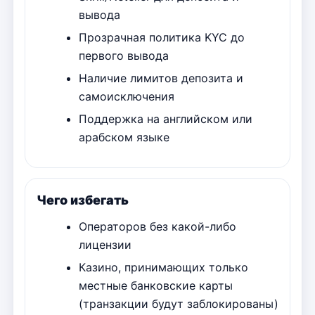
вывода
Прозрачная политика KYC до
первого вывода
Наличие лимитов депозита и
самоисключения
Поддержка на английском или
арабском языке
Чего избегать
Операторов без какой-либо
лицензии
Казино, принимающих только
местные банковские карты
(транзакции будут заблокированы)