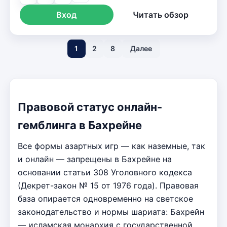
Вход
Читать обзор
Пагинация записей
1
2
8
Далее
Правовой статус онлайн-
гемблинга в Бахрейне
Все формы азартных игр — как наземные, так
и онлайн — запрещены в Бахрейне на
основании статьи 308 Уголовного кодекса
(Декрет-закон № 15 от 1976 года). Правовая
база опирается одновременно на светское
законодательство и нормы шариата: Бахрейн
— исламская монархия с государственной