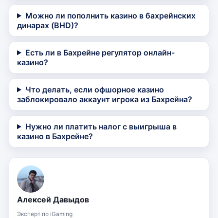
Можно ли пополнить казино в бахрейнских
динарах (BHD)?
Есть ли в Бахрейне регулятор онлайн-
казино?
Что делать, если офшорное казино
заблокировало аккаунт игрока из Бахрейна?
Нужно ли платить налог с выигрыша в
казино в Бахрейне?
Алексей Давыдов
Эксперт по iGaming