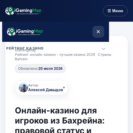
☰ Меню
×
РЕЙТИНГ КАЗИНО
iGamingMap
Рейтинг онлайн-казино - лучшие казино 2026
Страны
Bahrain
БОНУСЫ
Обновлено:
20 июля 2026
ИГРЫ
Автор
РАЗДЕЛЫ
▾
Алексей Давыдов
ИНФОРМАЦИЯ
Онлайн-казино для
игроков из Бахрейна:
правовой статус и