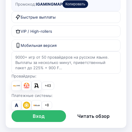
Промокод:
IGAMINGMAP
Копировать
Быстрые выплаты
VIP / High-rollers
Мобильная версия
9000+ игр от 50 провайдеров на русском языке.
Выплаты за несколько минут, приветственный
пакет до 225% + 900 F…
Провайдеры:
+43
Платежные системы:
A
+8
Вход
Читать обзор