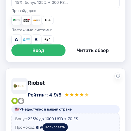
15%, бонус 125% + 300 FS…
Провайдеры:
+84
Платежные системы:
A
B
+24
Вход
Читать обзор
ⓘ
Riobet
Рейтинг: 4.9/5
★
★
★
★
★
✕
Недоступно в вашей стране
Бонус:
225% до 1000 USD + 70 FS
Промокод:
RIV
Копировать