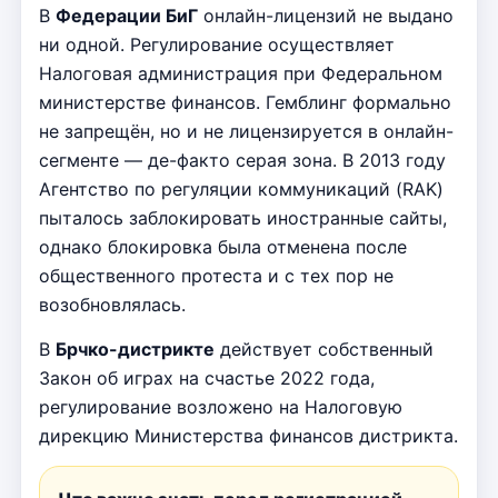
В
Федерации БиГ
онлайн-лицензий не выдано
ни одной. Регулирование осуществляет
Налоговая администрация при Федеральном
министерстве финансов. Гемблинг формально
не запрещён, но и не лицензируется в онлайн-
сегменте — де-факто серая зона. В 2013 году
Агентство по регуляции коммуникаций (RAK)
пыталось заблокировать иностранные сайты,
однако блокировка была отменена после
общественного протеста и с тех пор не
возобновлялась.
В
Брчко-дистрикте
действует собственный
Закон об играх на счастье 2022 года,
регулирование возложено на Налоговую
дирекцию Министерства финансов дистрикта.