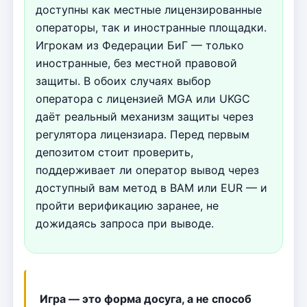
доступны как местные лицензированные
операторы, так и иностранные площадки.
Игрокам из Федерации БиГ — только
иностранные, без местной правовой
защиты. В обоих случаях выбор
оператора с лицензией MGA или UKGC
даёт реальный механизм защиты через
регулятора лицензиара. Перед первым
депозитом стоит проверить,
поддерживает ли оператор вывод через
доступный вам метод в BAM или EUR — и
пройти верификацию заранее, не
дожидаясь запроса при выводе.
Игра — это форма досуга, а не способ