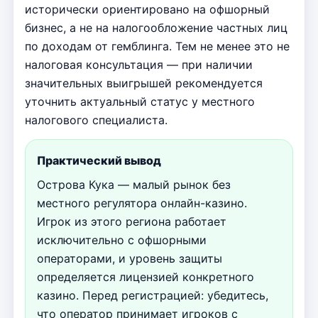
исторически ориентировано на офшорный
бизнес, а не на налогообложение частных лиц
по доходам от гемблинга. Тем не менее это не
налоговая консультация — при наличии
значительных выигрышей рекомендуется
уточнить актуальный статус у местного
налогового специалиста.
Практический вывод
Острова Кука — малый рынок без
местного регулятора онлайн-казино.
Игрок из этого региона работает
исключительно с офшорными
операторами, и уровень защиты
определяется лицензией конкретного
казино. Перед регистрацией: убедитесь,
что оператор принимает игроков с