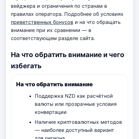
вейджера и ограничения по странам в
правилах оператора. Подробнее об условиях
приветственных бонусов
и на что обращать
внимание при их сравнении — в
соответствующем разделе сайта.
На что обратить внимание и чего
избегать
На что обратить внимание
Поддержка NZD как расчётной
валюты или прозрачные условия
конвертации
Наличие криптовалютных методов
— наиболее доступный вариант
для региона