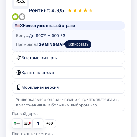
Рейтинг: 4.9/5
★
★
★
★
★
✕
Недоступно в вашей стране
Бонус:
До 600% + 500 FS
Промокод:
IGAMINGMAP
Копировать
Быстрые выплаты
Крипто платежи
Мобильная версия
Универсальное онлайн-казино с криптоплатежами,
приложениями и большим выбором игр.
Провайдеры:
1
+99
Платежные системы: