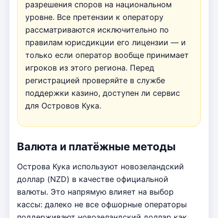
разрешения споров на национальном
уровне. Все претензии к оператору
рассматриваются исключительно по
правилам юрисдикции его лицензии — и
только если оператор вообще принимает
игроков из этого региона. Перед
регистрацией проверяйте в службе
поддержки казино, доступен ли сервис
для Островов Кука.
Валюта и платёжные методы
Острова Кука используют новозеландский
доллар (NZD) в качестве официальной
валюты. Это напрямую влияет на выбор
кассы: далеко не все офшорные операторы
поддерживают
новозеландский доллар
как