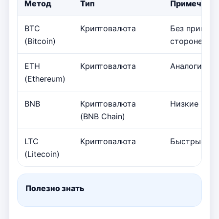
Метод
Тип
Примечание
BTC
Криптовалюта
Без привязк
(Bitcoin)
стороне игр
ETH
Криптовалюта
Аналогично 
(Ethereum)
BNB
Криптовалюта
Низкие коми
(BNB Chain)
LTC
Криптовалюта
Быстрые тр
(Litecoin)
Полезно знать