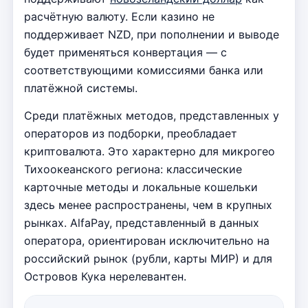
расчётную валюту. Если казино не
поддерживает NZD, при пополнении и выводе
будет применяться конвертация — с
соответствующими комиссиями банка или
платёжной системы.
Среди платёжных методов, представленных у
операторов из подборки, преобладает
криптовалюта. Это характерно для микрогео
Тихоокеанского региона: классические
карточные методы и локальные кошельки
здесь менее распространены, чем в крупных
рынках. AlfaPay, представленный в данных
оператора, ориентирован исключительно на
российский рынок (рубли, карты МИР) и для
Островов Кука нерелевантен.