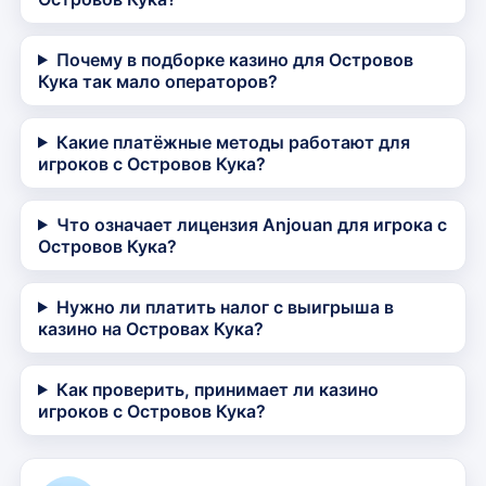
Почему в подборке казино для Островов
Кука так мало операторов?
Какие платёжные методы работают для
игроков с Островов Кука?
Что означает лицензия Anjouan для игрока с
Островов Кука?
Нужно ли платить налог с выигрыша в
казино на Островах Кука?
Как проверить, принимает ли казино
игроков с Островов Кука?