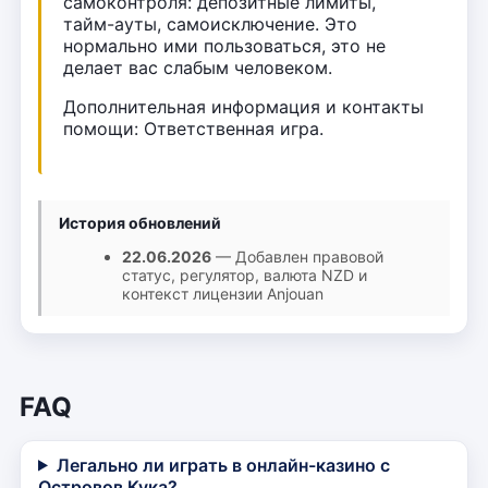
самоконтроля: депозитные лимиты,
тайм-ауты, самоисключение. Это
нормально ими пользоваться, это не
делает вас слабым человеком.
Дополнительная информация и контакты
помощи:
Ответственная игра
.
История обновлений
22.06.2026
— Добавлен правовой
статус, регулятор, валюта NZD и
контекст лицензии Anjouan
FAQ
Легально ли играть в онлайн-казино с
Островов Кука?