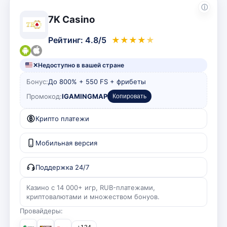
ⓘ
7K Casino
Рейтинг: 4.8/5
★
★
★
★
★
✕
Недоступно в вашей стране
Бонус:
До 800% + 550 FS + фрибеты
Промокод:
IGAMINGMAP
Копировать
Крипто платежи
Мобильная версия
Поддержка 24/7
Казино с 14 000+ игр, RUB-платежами,
криптовалютами и множеством бонуов.
Провайдеры: