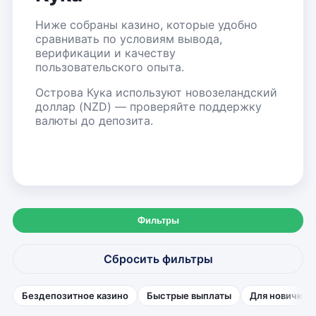
Ниже собраны казино, которые удобно
сравнивать по условиям вывода,
верификации и качеству
пользовательского опыта.
Острова Кука используют новозеландский
доллар (NZD) — проверяйте поддержку
валюты до депозита.
Фильтры
Сбросить фильтры
Бездепозитное казино
Быстрые выплаты
Для новичков