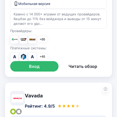
Мобильная версия
Казино с 14 000+ играми от ведущих провайдеров.
Кешбэк до 11% без вейджера и выводы от 15 минут
делают его удо…
Провайдеры:
+86
Платежные системы:
A
A
+46
Вход
Читать обзор
ⓘ
Vavada
Рейтинг: 4.9/5
★
★
★
★
★