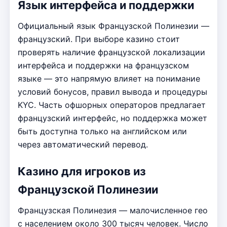
Язык интерфейса и поддержки
Официальный язык Французской Полинезии —
французский. При выборе казино стоит
проверять наличие французской локализации
интерфейса и поддержки на французском
языке — это напрямую влияет на понимание
условий бонусов, правил вывода и процедуры
KYC. Часть офшорных операторов предлагает
французский интерфейс, но поддержка может
быть доступна только на английском или
через автоматический перевод.
Казино для игроков из
Французской Полинезии
Французская Полинезия — малочисленное гео
с населением около 300 тысяч человек. Число