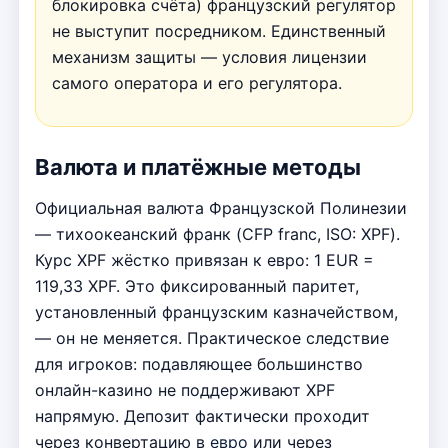
блокировка счёта) французский регулятор
не выступит посредником. Единственный
механизм защиты — условия лицензии
самого оператора и его регулятора.
Валюта и платёжные методы
Официальная валюта Французской Полинезии
— тихоокеанский франк (CFP franc, ISO: XPF).
Курс XPF жёстко привязан к евро: 1 EUR =
119,33 XPF. Это фиксированный паритет,
установленный французским казначейством,
— он не меняется. Практическое следствие
для игроков: подавляющее большинство
онлайн-казино не поддерживают XPF
напрямую. Депозит фактически проходит
через конвертацию в
евро
или через