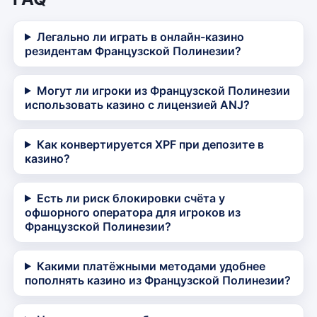
Легально ли играть в онлайн-казино
резидентам Французской Полинезии?
Могут ли игроки из Французской Полинезии
использовать казино с лицензией ANJ?
Как конвертируется XPF при депозите в
казино?
Есть ли риск блокировки счёта у
офшорного оператора для игроков из
Французской Полинезии?
Какими платёжными методами удобнее
пополнять казино из Французской Полинезии?