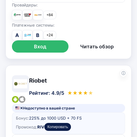
Провайдеры:
+84
Платежные системы:
A
B
+24
Вход
Читать обзор
ⓘ
Riobet
Рейтинг: 4.9/5
★
★
★
★
★
✕
Недоступно в вашей стране
Бонус:
225% до 1000 USD + 70 FS
Промокод:
RIV
Копировать