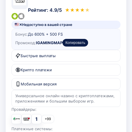
Рейтинг: 4.9/5
★
★
★
★
★
✕
Недоступно в вашей стране
Бонус:
До 600% + 500 FS
Промокод:
IGAMINGMAP
Копировать
Быстрые выплаты
Крипто платежи
Мобильная версия
Универсальное онлайн-казино с криптоплатежами,
приложениями и большим выбором игр.
Провайдеры:
1
+99
Платежные системы: