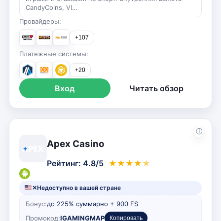
CandyCoins, VI…
Провайдеры:
+107
Платежные системы:
+20
Вход
Читать обзор
ⓘ
Apex Casino
Рейтинг: 4.8/5
★
★
★
★
★
✕
Недоступно в вашей стране
Бонус:
до 225% суммарно + 900 FS
Промокод:
IGAMINGMAP
Копировать