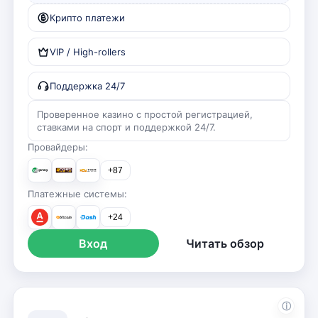
Крипто платежи
VIP / High-rollers
Поддержка 24/7
Проверенное казино с простой регистрацией,
ставками на спорт и поддержкой 24/7.
Провайдеры:
+87
Платежные системы:
+24
Вход
Читать обзор
ⓘ