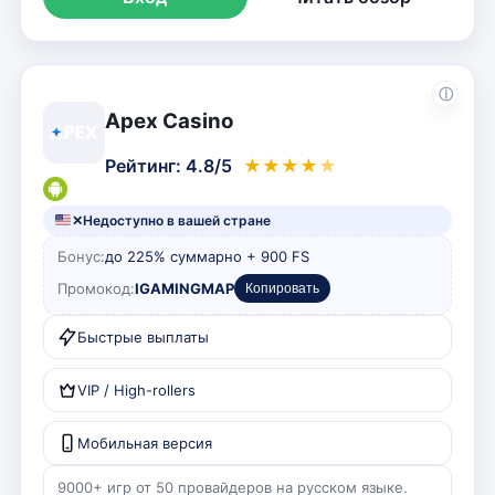
ⓘ
Apex Casino
Рейтинг: 4.8/5
★
★
★
★
★
✕
Недоступно в вашей стране
Бонус:
до 225% суммарно + 900 FS
Промокод:
IGAMINGMAP
Копировать
Быстрые выплаты
VIP / High-rollers
Мобильная версия
9000+ игр от 50 провайдеров на русском языке.