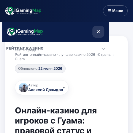
☰ Меню
×
РЕЙТИНГ КАЗИНО
iGamingMap
Рейтинг онлайн-казино - лучшие казино 2026
Страны
Guam
БОНУСЫ
Обновлено:
22 июня 2026
ИГРЫ
Автор
РАЗДЕЛЫ
▾
Алексей Давыдов
ИНФОРМАЦИЯ
Онлайн-казино для
игроков с Гуама:
правовой статус и