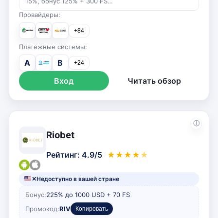
15%, бонус 125% + 300 FS…
Провайдеры:
+84
Платежные системы:
A
B
+24
Вход
Читать обзор
ⓘ
Riobet
Рейтинг: 4.9/5
★
★
★
★
★
✕
Недоступно в вашей стране
Бонус:
225% до 1000 USD + 70 FS
Промокод:
RIV
Копировать