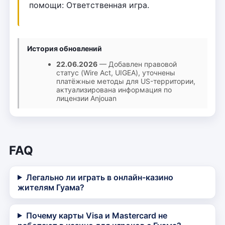
помощи:
Ответственная игра
.
История обновлений
22.06.2026
— Добавлен правовой
статус (Wire Act, UIGEA), уточнены
платёжные методы для US-территории,
актуализирована информация по
лицензии Anjouan
FAQ
Легально ли играть в онлайн-казино
жителям Гуама?
Почему карты Visa и Mastercard не