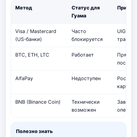
Метод
Статус для
Причин
Гуама
Visa / Mastercard
Часто
UIGEA —
(US-банки)
блокируется
транзак
BTC, ETH, LTC
Работает
Прямые 
посред
AlfaPay
Недоступен
Российс
картами
BNB (Binance Coin)
Технически
Зависит
возможен
операт
Полезно знать