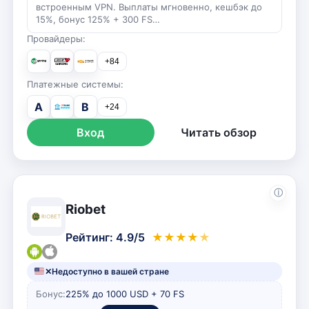
встроенным VPN. Выплаты мгновенно, кешбэк до
15%, бонус 125% + 300 FS…
Провайдеры:
+84
Платежные системы:
A
B
+24
Вход
Читать обзор
ⓘ
Riobet
Рейтинг: 4.9/5
★
★
★
★
★
✕
Недоступно в вашей стране
Бонус:
225% до 1000 USD + 70 FS