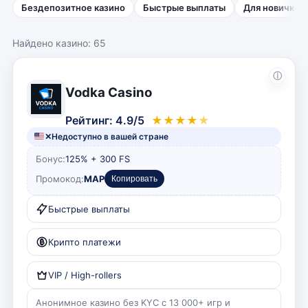
Бездепозитное казино
Быстрые выплаты
Для новичков
Найдено казино: 65
ⓘ
Vodka Casino
Рейтинг: 4.9/5
★
★
★
★
★
✕
Недоступно в вашей стране
Бонус:
125% + 300 FS
Промокод:
MAP
Копировать
Быстрые выплаты
Крипто платежи
VIP / High-rollers
Анонимное казино без KYC с 13 000+ игр и