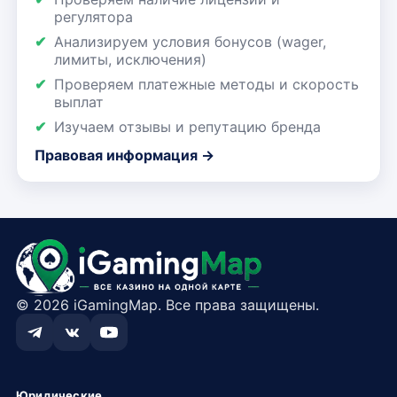
регулятора
Анализируем условия бонусов (wager,
лимиты, исключения)
Проверяем платежные методы и скорость
выплат
Изучаем отзывы и репутацию бренда
Правовая информация →
© 2026 iGamingMap. Все права защищены.
Юридические