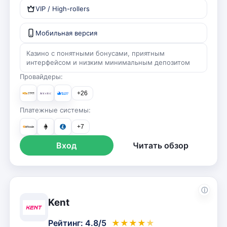
VIP / High-rollers
Мобильная версия
Казино с понятными бонусами, приятным
интерфейсом и низким минимальным депозитом
Провайдеры:
+26
Платежные системы:
+7
Вход
Читать обзор
ⓘ
Kent
Рейтинг: 4.8/5
★
★
★
★
★