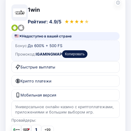
ⓘ
1win
Рейтинг: 4.9/5
★
★
★
★
★
✕
Недоступно в вашей стране
Бонус:
До 600% + 500 FS
Промокод:
IGAMINGMAP
Копировать
Быстрые выплаты
Крипто платежи
Мобильная версия
Универсальное онлайн-казино с криптоплатежами,
приложениями и большим выбором игр.
Провайдеры:
1
+99