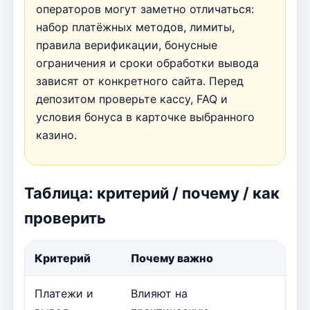
операторов могут заметно отличаться:
набор платёжных методов, лимиты,
правила верификации, бонусные
ограничения и сроки обработки вывода
зависят от конкретного сайта. Перед
депозитом проверьте кассу, FAQ и
условия бонуса в карточке выбранного
казино.
Таблица: критерий / почему / как
проверить
Критерий
Почему важно
Как
Платежи и
Влияют на
Про