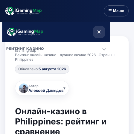
☰ Меню
×
РЕЙТИНГ КАЗИНО
iGamingMap
Рейтинг онлайн-казино - лучшие казино 2026
Страны
Philippines
БОНУСЫ
Обновлено:
5 августа 2026
ИГРЫ
Автор
РАЗДЕЛЫ
▾
Алексей Давыдов
ИНФОРМАЦИЯ
Онлайн-казино в
Philippines: рейтинг и
сравнение