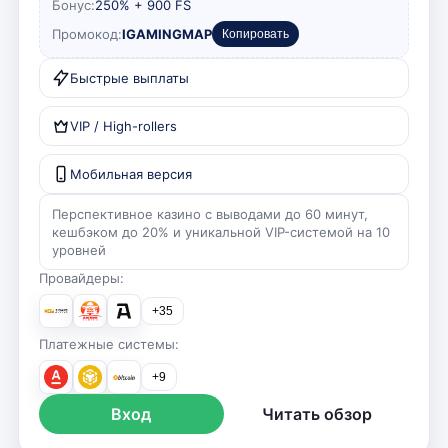
Бонус:
250% + 900 FS
Промокод:
IGAMINGMAP
Копировать
Быстрые выплаты
VIP / High-rollers
Мобильная версия
Перспективное казино с выводами до 60 минут,
кешбэком до 20% и уникальной VIP-системой на 10
уровней
Провайдеры:
+35
Платежные системы:
+9
Вход
Читать обзор