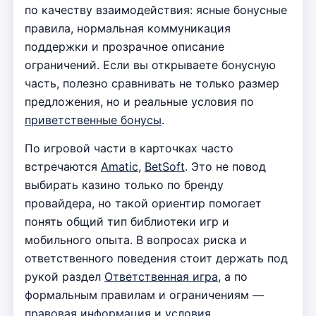
по качеству взаимодействия: ясные бонусные
правила, нормальная коммуникация
поддержки и прозрачное описание
ограничений. Если вы открываете бонусную
часть, полезно сравнивать не только размер
предложения, но и реальные условия по
приветственные бонусы
.
По игровой части в карточках часто
встречаются
Amatic
,
BetSoft
. Это не повод
выбирать казино только по бренду
провайдера, но такой ориентир помогает
понять общий тип библиотеки игр и
мобильного опыта. В вопросах риска и
ответственного поведения стоит держать под
рукой раздел
Ответственная игра
, а по
формальным правилам и ограничениям —
правовая информация
и
условия