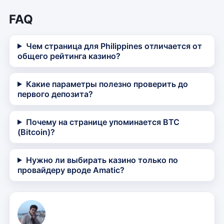
FAQ
Чем страница для Philippines отличается от
общего рейтинга казино?
Какие параметры полезно проверить до
первого депозита?
Почему на странице упоминается BTC
(Bitcoin)?
Нужно ли выбирать казино только по
провайдеру вроде Amatic?