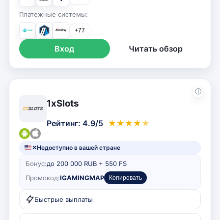
Платежные системы:
+77
Вход
Читать обзор
ⓘ
1xSlots
Рейтинг: 4.9/5
★
★
★
★
★
✕
Недоступно в вашей стране
Бонус:
до 200 000 RUB + 550 FS
Промокод:
IGAMINGMAP
Копировать
Быстрые выплаты