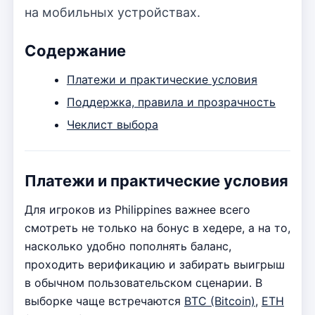
на мобильных устройствах.
Содержание
Платежи и практические условия
Поддержка, правила и прозрачность
Чеклист выбора
Платежи и практические условия
Для игроков из Philippines важнее всего
смотреть не только на бонус в хедере, а на то,
насколько удобно пополнять баланс,
проходить верификацию и забирать выигрыш
в обычном пользовательском сценарии. В
выборке чаще встречаются
BTC (Bitcoin)
,
ETH