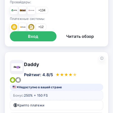
Провайдеры:
+134
Платежные системы:
+12
Вход
Читать обзор
ⓘ
Daddy
Рейтинг: 4.8/5
★
★
★
★
★
✕
Недоступно в вашей стране
Бонус:
250% + 150 FS
Крипто платежи