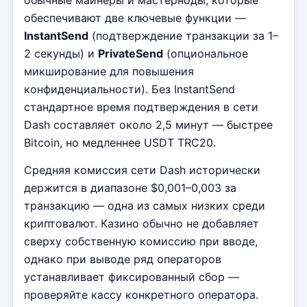
обеспечивают две ключевые функции —
InstantSend
(подтверждение транзакции за 1–
2 секунды) и
PrivateSend
(опциональное
микширование для повышения
конфиденциальности). Без InstantSend
стандартное время подтверждения в сети
Dash составляет около 2,5 минут — быстрее
Bitcoin, но медленнее USDT TRC20.
Средняя комиссия сети Dash исторически
держится в диапазоне $0,001–0,003 за
транзакцию — одна из самых низких среди
криптовалют. Казино обычно не добавляет
сверху собственную комиссию при вводе,
однако при выводе ряд операторов
устанавливает фиксированный сбор —
проверяйте кассу конкретного оператора.