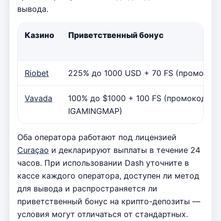
вывода.
Казино
Приветственный бонус
Riobet
225% до 1000 USD + 70 FS (промокод 
Vavada
100% до $1000 + 100 FS (промокод
IGAMINGMAP)
Оба оператора работают под лицензией
Curaçao
и декларируют выплаты в течение 24
часов. При использовании Dash уточните в
кассе каждого оператора, доступен ли метод
для вывода и распространяется ли
приветственный бонус на крипто-депозиты —
условия могут отличаться от стандартных.