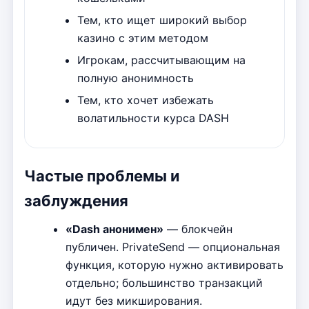
Тем, кто ищет широкий выбор
казино с этим методом
Игрокам, рассчитывающим на
полную анонимность
Тем, кто хочет избежать
волатильности курса DASH
Частые проблемы и
заблуждения
«Dash анонимен»
— блокчейн
публичен. PrivateSend — опциональная
функция, которую нужно активировать
отдельно; большинство транзакций
идут без микширования.