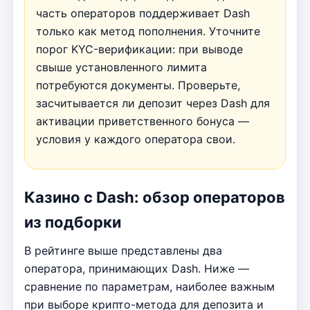
часть операторов поддерживает Dash
только как метод пополнения. Уточните
порог KYC-верификации: при выводе
свыше установленного лимита
потребуются документы. Проверьте,
засчитывается ли депозит через Dash для
активации приветственного бонуса —
условия у каждого оператора свои.
Казино с Dash: обзор операторов
из подборки
В рейтинге выше представлены два
оператора, принимающих Dash. Ниже —
сравнение по параметрам, наиболее важным
при выборе крипто-метода для депозита и