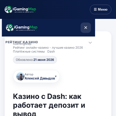
☰ Меню
×
РЕЙТИНГ КАЗИНО
iGamingMap
Рейтинг онлайн-казино - лучшие казино 2026
Платёжные системы
Dash
БОНУСЫ
Обновлено:
21 июня 2026
ИГРЫ
Автор
РАЗДЕЛЫ
▾
Алексей Давыдов
ИНФОРМАЦИЯ
Казино с Dash: как
работает депозит и
вывод