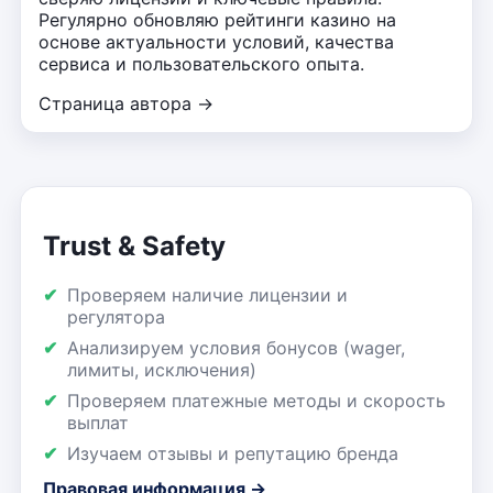
Регулярно обновляю рейтинги казино на
основе актуальности условий, качества
сервиса и пользовательского опыта.
Страница автора →
Trust & Safety
Проверяем наличие лицензии и
регулятора
Анализируем условия бонусов (wager,
лимиты, исключения)
Проверяем платежные методы и скорость
выплат
Изучаем отзывы и репутацию бренда
Правовая информация →