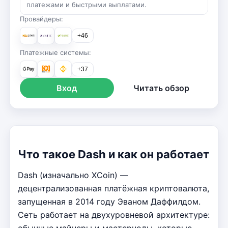
платежами и быстрыми выплатами.
Провайдеры:
+46
Платежные системы:
+37
Вход
Читать обзор
Что такое Dash и как он работает
Dash (изначально XCoin) —
децентрализованная платёжная криптовалюта,
запущенная в 2014 году Эваном Даффилдом.
Сеть работает на двухуровневой архитектуре:
обычные майнеры и мастерноды, которые