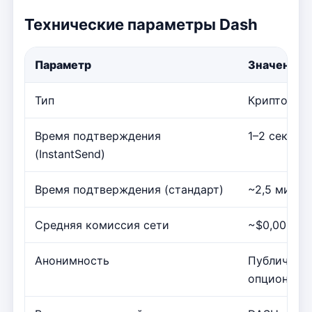
Технические параметры Dash
Параметр
Значение
Тип
Криптовалю
Время подтверждения
1–2 секунд
(InstantSend)
Время подтверждения (стандарт)
~2,5 минут
Средняя комиссия сети
~$0,001–0,
Анонимность
Публичный 
опциональ