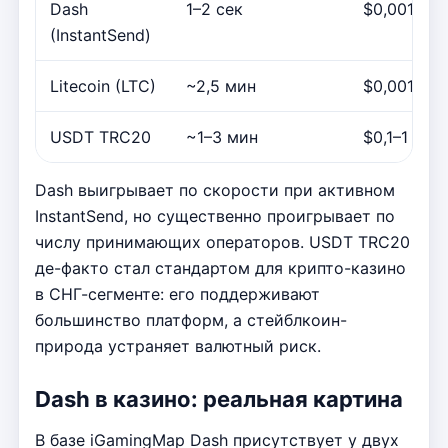
Dash
1–2 сек
$0,001–0,
(InstantSend)
Litecoin (LTC)
~2,5 мин
$0,001–0,0
USDT TRC20
~1–3 мин
$0,1–1 (в T
Dash выигрывает по скорости при активном
InstantSend, но существенно проигрывает по
числу принимающих операторов. USDT TRC20
де-факто стал стандартом для крипто-казино
в СНГ-сегменте: его поддерживают
большинство платформ, а стейблкоин-
природа устраняет валютный риск.
Dash в казино: реальная картина
В базе iGamingMap Dash присутствует у двух