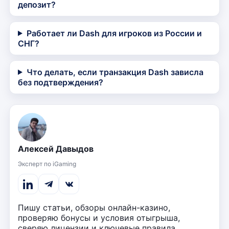
депозит?
Работает ли Dash для игроков из России и
СНГ?
Что делать, если транзакция Dash зависла
без подтверждения?
Алексей Давыдов
Эксперт по iGaming
Пишу статьи, обзоры онлайн-казино,
проверяю бонусы и условия отыгрыша,
сверяю лицензии и ключевые правила.