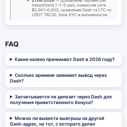
21.06.2026
— Добавлены параметры
InstantSend (~1–2 сек), комиссия сети
$0,001–0,003, сравнение Dash vs LTC vs
USDT TRC20, блок KYC и анонимности.
FAQ
Какие казино принимают Dash в 2026 году?
Сколько времени занимает вывод через
Dash?
Засчитывается ли депозит через Dash для
получения приветственного бонуса?
Можно ли вывести выигрыш на другой
Dash-адрес, не тот, с которого делал