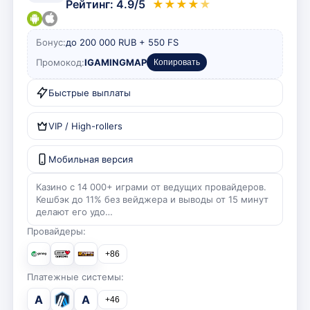
Рейтинг: 4.9/5
★
★
★
★
★
Бонус:
до 200 000 RUB + 550 FS
Промокод:
IGAMINGMAP
Копировать
Быстрые выплаты
VIP / High-rollers
Мобильная версия
Казино с 14 000+ играми от ведущих провайдеров.
Кешбэк до 11% без вейджера и выводы от 15 минут
делают его удо…
Провайдеры:
+86
Платежные системы:
A
A
+46