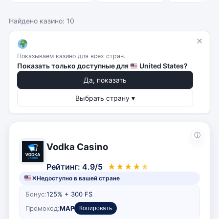
Найдено казино: 10
✕
Показываем казино для всех стран.
Показать только доступные для
United States?
Да, показать
Выбрать страну ▾
ⓘ
Vodka Casino
Рейтинг: 4.9/5
★
★
★
★
★
✕
Недоступно в вашей стране
Бонус:
125% + 300 FS
Промокод:
MAP
Копировать