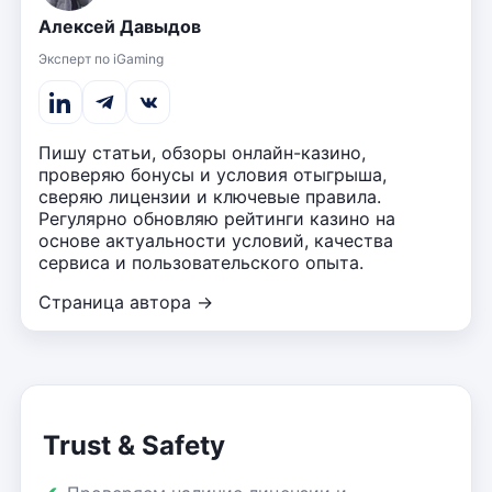
Алексей Давыдов
Эксперт по iGaming
Пишу статьи, обзоры онлайн-казино,
проверяю бонусы и условия отыгрыша,
сверяю лицензии и ключевые правила.
Регулярно обновляю рейтинги казино на
основе актуальности условий, качества
сервиса и пользовательского опыта.
Страница автора →
Trust & Safety