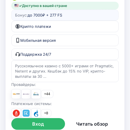
✓
Доступно в вашей стране
Бонус:
до 7000₽ + 277 FS
Крипто платежи
Мобильная версия
Поддержка 24/7
Русскоязычное казино с 5000+ играми от Pragmatic,
Netent и других. Кешбэк до 15% по VIP, крипто-
выплаты за 30 …
Провайдеры:
+44
Платежные системы:
+8
Вход
Читать обзор