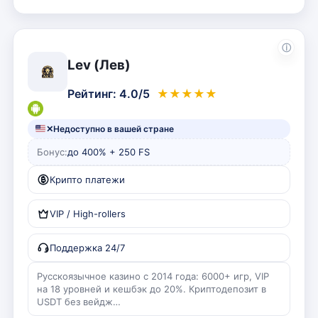
ⓘ
Lev (Лев)
Рейтинг: 4.0/5
★
★
★
★
★
✕
Недоступно в вашей стране
Бонус:
до 400% + 250 FS
Крипто платежи
VIP / High-rollers
Поддержка 24/7
Русскоязычное казино с 2014 года: 6000+ игр, VIP
на 18 уровней и кешбэк до 20%. Криптодепозит в
USDT без вейдж…