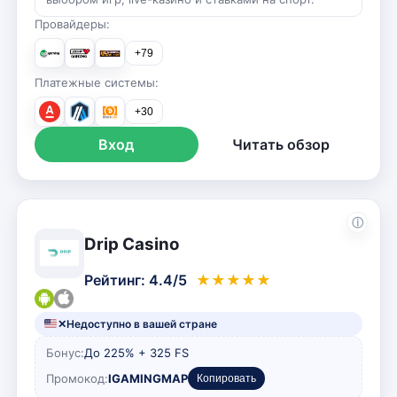
Провайдеры:
+79
Платежные системы:
+30
Вход
Читать обзор
ⓘ
Drip Casino
Рейтинг: 4.4/5
★
★
★
★
★
✕
Недоступно в вашей стране
Бонус:
До 225% + 325 FS
Промокод:
IGAMINGMAP
Копировать