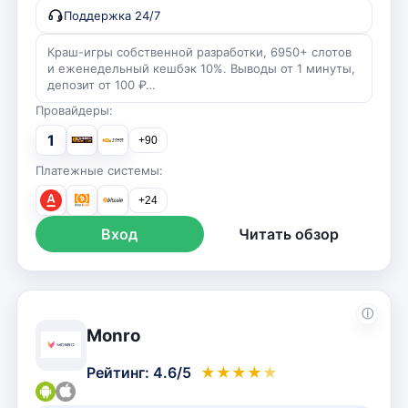
Поддержка 24/7
Краш-игры собственной разработки, 6950+ слотов
и еженедельный кешбэк 10%. Выводы от 1 минуты,
депозит от 100 ₽…
Провайдеры:
1
+90
Платежные системы:
+24
Вход
Читать обзор
ⓘ
Monro
Рейтинг: 4.6/5
★
★
★
★
★