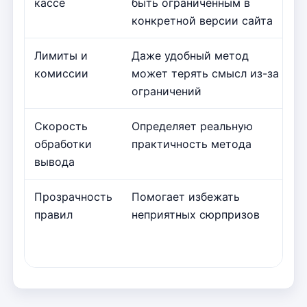
кассе
быть ограниченным в
и
конкретной версии сайта
д
Лимиты и
Даже удобный метод
С
комиссии
может терять смысл из-за
д
ограничений
п
Скорость
Определяет реальную
П
обработки
практичность метода
с
вывода
з
Прозрачность
Помогает избежать
С
правил
неприятных сюрпризов
п
и
м