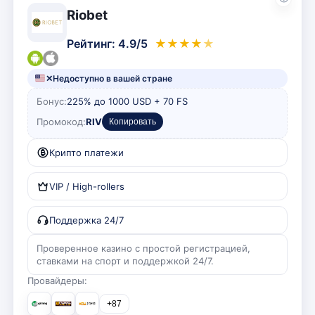
Riobet
Рейтинг: 4.9/5
★
★
★
★
★
✕
Недоступно в вашей стране
Бонус:
225% до 1000 USD + 70 FS
Промокод:
RIV
Копировать
Крипто платежи
VIP / High-rollers
Поддержка 24/7
Проверенное казино с простой регистрацией,
ставками на спорт и поддержкой 24/7.
Провайдеры:
+87