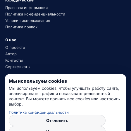
Юридические
Правовая информация
Политика конфиденциальности
Условия использования
Политика правок
О нас
О проекте
Автор
Контакты
Сертификаты
Мы используем cookies
18+
Мы используем cookies, чтобы улучшать работу сайта,
анализировать трафик и показывать релевантный
Только для лиц старше 18 лет
контент. Вы можете принять все cookies или настроить
iGamingMap публикует информационные и сравнительные
выбор.
материалы об онлайн-казино и бонусах. Мы не принимаем
ставки и не организуем азартные игры. Проверяйте правила и
Политика конфиденциальности
ограничения в вашей стране и играйте ответственно.
Отклонить
Ответственная игра:
BeGambleAware
Gambling Therapy
GamCare