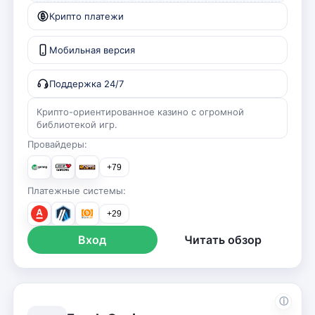
Крипто платежи
Мобильная версия
Поддержка 24/7
Крипто-ориентированное казино с огромной
библиотекой игр.
Провайдеры:
+79
Платежные системы:
+29
Вход
Читать обзор
ⓘ