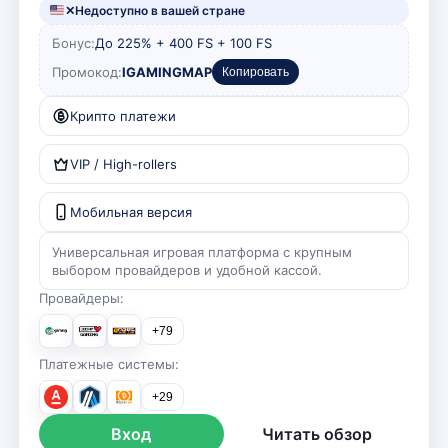
✕
Недоступно в вашей стране
Бонус:
До 225% + 400 FS + 100 FS
Промокод:
IGAMINGMAP
Копировать
Крипто платежи
VIP / High-rollers
Мобильная версия
Универсальная игровая платформа с крупным
выбором провайдеров и удобной кассой.
Провайдеры:
+79
Платежные системы:
+29
Вход
Читать обзор