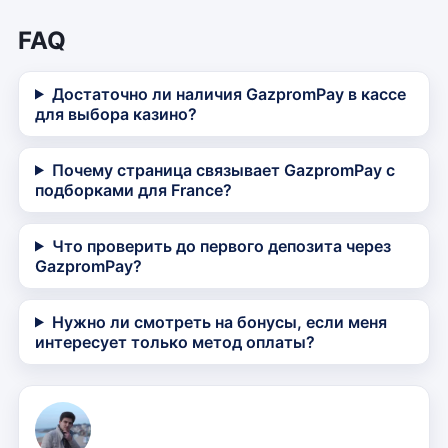
FAQ
Достаточно ли наличия GazpromPay в кассе
для выбора казино?
Почему страница связывает GazpromPay с
подборками для France?
Что проверить до первого депозита через
GazpromPay?
Нужно ли смотреть на бонусы, если меня
интересует только метод оплаты?