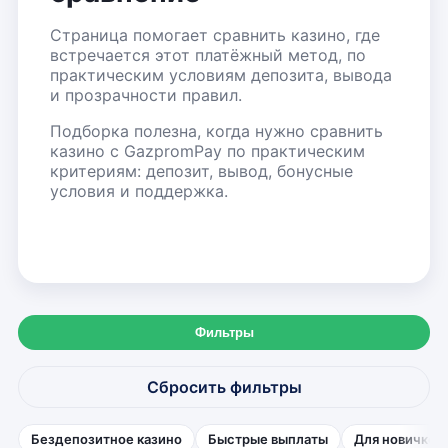
Страница помогает сравнить казино, где
встречается этот платёжный метод, по
практическим условиям депозита, вывода
и прозрачности правил.
Подборка полезна, когда нужно сравнить
казино с GazpromPay по практическим
критериям: депозит, вывод, бонусные
условия и поддержка.
Фильтры
Сбросить фильтры
Бездепозитное казино
Быстрые выплаты
Для новичков