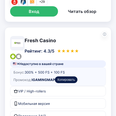
+29
Вход
Читать обзор
ⓘ
Fresh Casino
Рейтинг: 4.3/5
★
★
★
★
★
✕
Недоступно в вашей стране
Бонус:
300% + 500 FS + 100 FS
Промокод:
IGAMINGMAP
Копировать
VIP / High-rollers
Мобильная версия
Поддержка 24/7