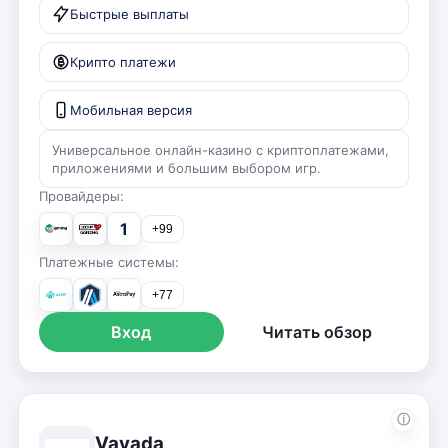
Быстрые выплаты
Крипто платежи
Мобильная версия
Универсальное онлайн-казино с криптоплатежами,
приложениями и большим выбором игр.
Провайдеры:
1
+99
Платежные системы:
+77
Вход
Читать обзор
ⓘ
Vavada