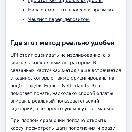
Где этот метод реально удобен
На что смотреть в кассе и правилах
Чеклист перед депозитом
Где этот метод реально удобен
UPI стоит оценивать не изолированно, а в
связке с конкретным оператором. В
связанных карточках метод чаще встречается
у казино, которые также ориентированы на
подборки для
France
,
Netherlands
. Это
помогает понять, насколько способ оплаты
вписан в реальный пользовательский
сценарий, а не просто упомянут формально.
При первом сравнении полезно открыть
кассу, посмотреть шаги пополнения и сразу