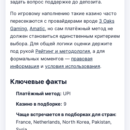
задать вопрос поддержке до депозита.
По игровому наполнению такие казино часто
пересекаются с провайдерами вроде
3 Oaks
Gaming
,
Amatic
, но сам платёжный метод не
должен становиться единственным критерием
выбора. Для общей логики оценки держите
под рукой
Рейтинг и методология
, а для
формальных моментов —
правовая
информация
и
условия использования
.
Ключевые факты
Платёжный метод:
UPI
Казино в подборке:
9
Чаще встречается в подборках для стран:
France, Netherlands, North Korea, Pakistan,
Syria