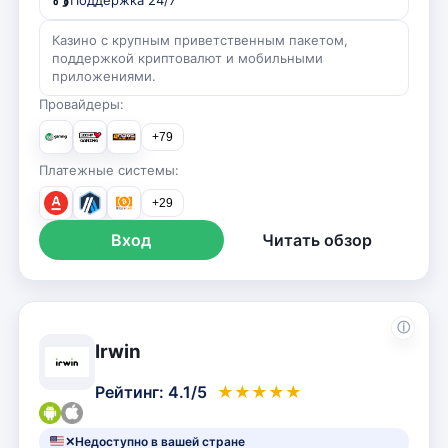
Казино с крупным приветственным пакетом,
поддержкой криптовалют и мобильными
приложениями.
Провайдеры:
+79
Платежные системы:
+29
Вход
Читать обзор
ⓘ
Irwin
Рейтинг: 4.1/5
★
★
★
★
★
✕
Недоступно в вашей стране