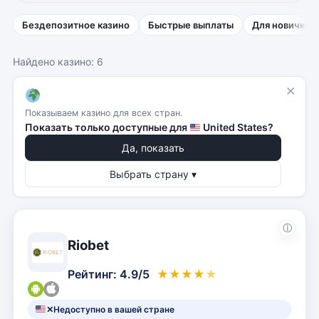
Бездепозитное казино
Быстрые выплаты
Для новичков
Найдено казино: 6
✕
Показываем казино для всех стран.
Показать только доступные для
United States?
Да, показать
Выбрать страну ▾
ⓘ
Riobet
Рейтинг: 4.9/5
★
★
★
★
★
✕
Недоступно в вашей стране