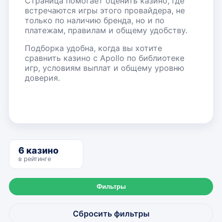
Страница помогает оценить казино, где
встречаются игры этого провайдера, не
только по наличию бренда, но и по
платежам, правилам и общему удобству.
Подборка удобна, когда вы хотите
сравнить казино с Apollo по библиотеке
игр, условиям выплат и общему уровню
доверия.
6 казино
в рейтинге
Фильтры
Сбросить фильтры