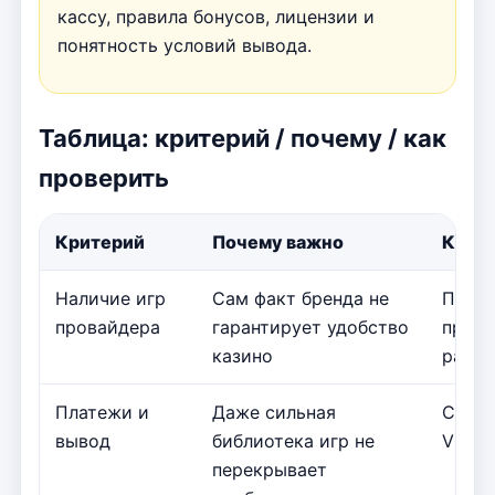
кассу, правила бонусов, лицензии и
понятность условий вывода.
Таблица: критерий / почему / как
проверить
Критерий
Почему важно
Как п
Наличие игр
Сам факт бренда не
Прове
провайдера
гарантирует удобство
прова
казино
работ
Платежи и
Даже сильная
Смотр
вывод
библиотека игр не
Visa,
перекрывает