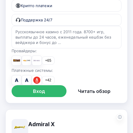
Крипто платежи
Поддержка 24/7
Русскоязычное казино с 2011 года. 8700+ игр,
выплаты до 24 часов, еженедельный кешбэк без
вейджера и бонус до …
Провайдеры:
+65
Платежные системы:
A
A
+42
Вход
Читать обзор
ⓘ
Admiral X