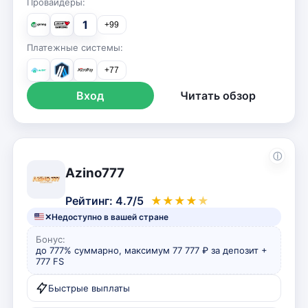
Провайдеры:
1
+99
Платежные системы:
+77
Вход
Читать обзор
ⓘ
Azino777
Рейтинг: 4.7/5
★
★
★
★
★
✕
Недоступно в вашей стране
Бонус:
до 777% суммарно, максимум 77 777 ₽ за депозит +
777 FS
Быстрые выплаты