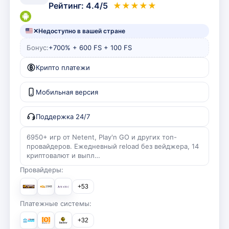
Рейтинг: 4.4/5
★
★
★
★
★
✕
Недоступно в вашей стране
Бонус:
+700% + 600 FS + 100 FS
Крипто платежи
Мобильная версия
Поддержка 24/7
6950+ игр от Netent, Play'n GO и других топ-
провайдеров. Ежедневный reload без вейджера, 14
криптовалют и выпл…
Провайдеры:
+53
Платежные системы:
+32