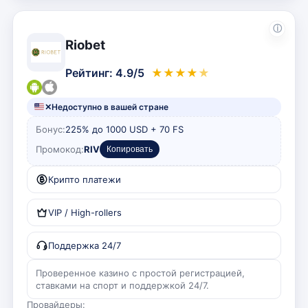
ⓘ
Riobet
Рейтинг: 4.9/5
★
★
★
★
★
✕
Недоступно в вашей стране
Бонус:
225% до 1000 USD + 70 FS
Промокод:
RIV
Копировать
Крипто платежи
VIP / High-rollers
Поддержка 24/7
Проверенное казино с простой регистрацией,
ставками на спорт и поддержкой 24/7.
Провайдеры: