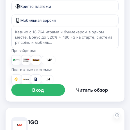
Крипто платежи
Мобильная версия
Казино с 18 764 играми и букмекером в одном
месте. Бонус до 520% + 480 FS на старте, система
pincoins и мобиль…
Провайдеры:
+146
Платежные системы:
B
+14
Вход
Читать обзор
ⓘ
1GO