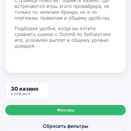
Страница помогает оценить казино, где
встречаются игры этого провайдера, не
только по наличию бренда, но и по
платежам, правилам и общему удобству.
Подборка удобна, когда вы хотите
сравнить казино с Slotmill по библиотеке
игр, условиям выплат и общему уровню
доверия.
30 казино
в рейтинге
Фильтры
Сбросить фильтры