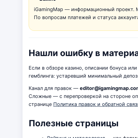
iGamingMap — информационный проект. М
По вопросам платежей и статуса аккаун
Нашли ошибку в матери
Если в обзоре казино, описании бонуса ил
гемблинга: устаревший минимальный депоз
Канал для правок —
editor@igamingmap.co
Сложные — с перепроверкой на стороне оп
странице
Политика правок и обратной связ
Полезные страницы
Рейтинг и методология
— как форми