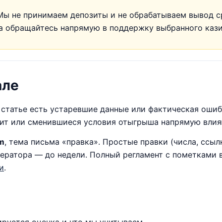
ы не принимаем депозиты и не обрабатываем вывод с
та обращайтесь напрямую в поддержку выбранного кази
але
и статье есть устаревшие данные или фактическая оши
ит или сменившиеся условия отыгрыша напрямую влия
m
, тема письма «правка». Простые правки (числа, ссыл
ератора — до недели. Полный регламент с пометками в
и
.
руется оценка и что мы учитываем.