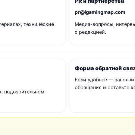
PR и партнёрства
pr@igamingmap.com
атериалах, технические
Медиа-вопросы, интервь
с редакцией.
Форма обратной свя
Если удобнее — заполни
обращения и оставьте ко
х, подозрительном