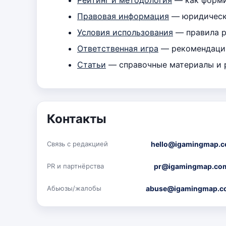
Правовая информация
— юридически
Условия использования
— правила р
Ответственная игра
— рекомендации
Статьи
— справочные материалы и 
Контакты
hello@igamingmap.
Связь с редакцией
pr@igamingmap.co
PR и партнёрства
abuse@igamingmap.c
Абьюзы/жалобы